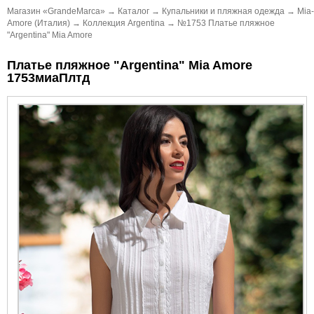
Магазин «GrandeMarca»
→
Каталог
→
Купальники и пляжная одежда
→
Mia-
Amore (Италия)
→
Коллекция Argentina
→
№1753 Платье пляжное
"Argentina" Mia Amore
Платье пляжное "Argentina" Mia Amore
1753миаПлтд