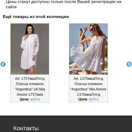
Цены станут доступны только после Вашей регистрации на
сайте
Ещё товары из этой коллекции
Art. 1757миаПлтд
Art. 1370миаПлтд
Платье пляжное
Платье пляжное
"Argentina" х/б Mia
"Argentina" Mia Amore
"
Amore 1757миа
1370миаПлтд
Цена
:
войти
Цена
:
войти
Контакты