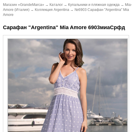
Магазин «GrandeMarca»
→
Каталог
→
Купальники и пляжная одежда
→
Mia-
Amore (Италия)
→
Коллекция Argentina
→
№6903 Сарафан "Argentina" Mia
Amore
Сарафан "Argentina" Mia Amore 6903миаСрфд