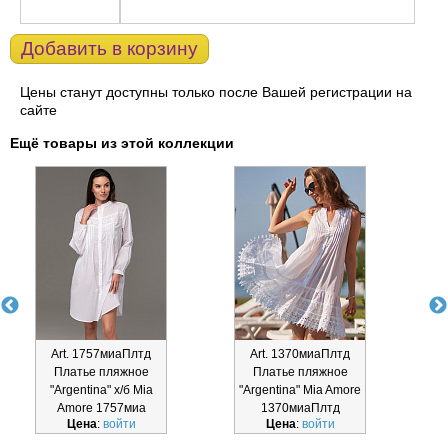
Добавить в корзину
Цены станут доступны только после Вашей регистрации на
сайте
Ещё товары из этой коллекции
Art. 1757миаПлтд
Art. 1370миаПлтд
Платье пляжное
Платье пляжное
"Argentina" х/б Mia
"Argentina" Mia Amore
"
Amore 1757миа
1370миаПлтд
Цена
:
войти
Цена
:
войти