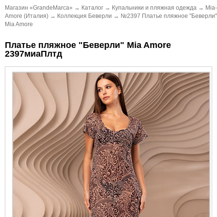
Магазин «GrandeMarca»
→
Каталог
→
Купальники и пляжная одежда
→
Mia-
Amore (Италия)
→
Коллекция Беверли
→
№2397 Платье пляжное "Беверли"
Mia Amore
Платье пляжное "Беверли" Mia Amore
2397миаПлтд