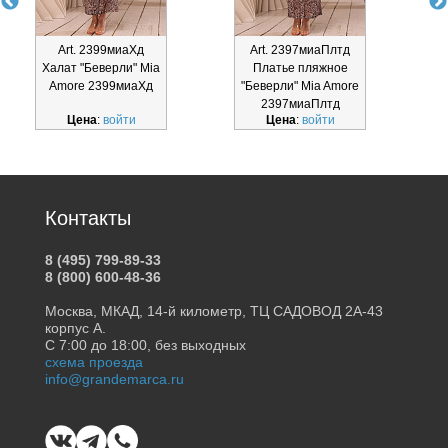
Art. 2399миаХд
Art. 2397миаПлтд
Халат "Беверли" Mia
Платье пляжное
Amore 2399миаХд
"Беверли" Mia Amore
2397миаПлтд
Цена
:
войти
Цена
:
войти
Контакты
8 (495) 799-89-33
8 (800) 600-48-36
Москва, МКАД, 14-й километр, ТЦ САДОВОД 2А-43
корпус А.
С 7:00 до 18:00, без выходных
схема проезда
info@grandemarca.ru