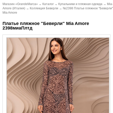
Магазин «GrandeMarca»
→
Каталог
→
Купальники и пляжная одежда
→
Mia-
Amore (Италия)
→
Коллекция Беверли
→
№2398 Платье пляжное "Беверли"
Mia Amore
Платье пляжное "Беверли" Mia Amore
2398миаПлтд