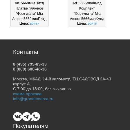
Art. 5669миаПлтд
Art. 5666миаКмпд
Платье пляжное
Комплект
"Фортуната" Mia
"Фортуната" Mia
Amore 5669миаПлтд
Amore 5666миаКмпд
A
Цена
:
войти
Цена
:
войти
Контакты
8 (495) 799-89-33
8 (800) 600-48-36
Москва, МКАД, 14-й километр, ТЦ САДОВОД 2А-43
корпус А.
С 7:00 до 18:00, без выходных
схема проезда
info@grandemarca.ru
Покупателям