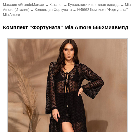
Магазин «GrandeMarca»
→
Каталог
→
Купальники и пляжная одежда
→
Mia-
Amore (Италия)
→
Коллекция Фортуната
→
№5662 Комплект "Фортуната"
Mia Amore
Комплект "Фортуната" Mia Amore 5662миаКмпд