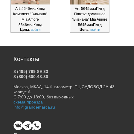
Art. 5646миаКмпд
Art. 5645миаПлтд
Комплект "Вивиана"
Платье домашнее
Mia Amore
"Вивиана" Mia Amore
5646миаКмпд
5645миаПлтд
Цена
:
войти
Цена
:
войти
Контакты
8 (495) 799-89-33
8 (800) 600-48-36
Москва, МКАД, 14-й километр, ТЦ САДОВОД 2А-43
корпус А.
С 7:00 до 18:00, без выходных
схема проезда
info@grandemarca.ru