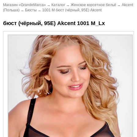
Магазин «GrandeMarca»
→
Каталог
→
Женское корсетное бельё
→
Akcent
(Польша)
→
Бюсты
→
1001 M бюст (чёрный, 95E) Akcent
бюст (чёрный, 95E) Akcent 1001 M_Lx