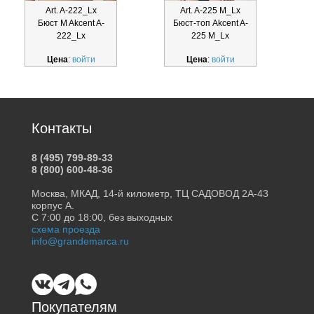
Art. A-222_Lx
Art. A-225 M_Lx
Бюст M Akcent A-
Бюст-топ Akcent A-
222_Lx
225 M_Lx
Цена
:
войти
Цена
:
войти
Контакты
8 (495) 799-89-33
8 (800) 600-48-36
Москва, МКАД, 14-й километр, ТЦ САДОВОД 2А-43
корпус А.
С 7:00 до 18:00, без выходных
схема проезда
info@grandemarca.ru
Покупателям