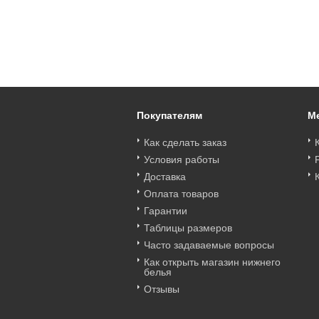
Art. 8020тфБм
Art. 8011прБм
Art. 7008тфБм
юстгальтер Tiffany
Бюст Prima сшивная
Бюстгальтер Tiffany
сшивная Albina L
Albina L 8011прБм
мягкая Albina L
8020тфБм
7008тфБм
Цена
:
войти
Цена
:
войти
Цена
:
войти
Покупателям
М
Как сделать заказ
Условия работы
Доставка
Оплата товаров
Гарантии
Таблицы размеров
Часто задаваемые вопросы
Как открыть магазин нижнего
белья
Отзывы