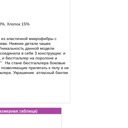
0%, Хлопок 15%
" из эластичной микрофибры с
жева. Нижние детали чашек
Уникальность данной модели
 соединила в себе 3 конструкции: и
, и бюстгальтер на поролоне и
т". На стане бюстгальтера боковые
позволяющие прилегать к телу и не
льтера. Украшение: атласный бантик
азмерная таблица
)