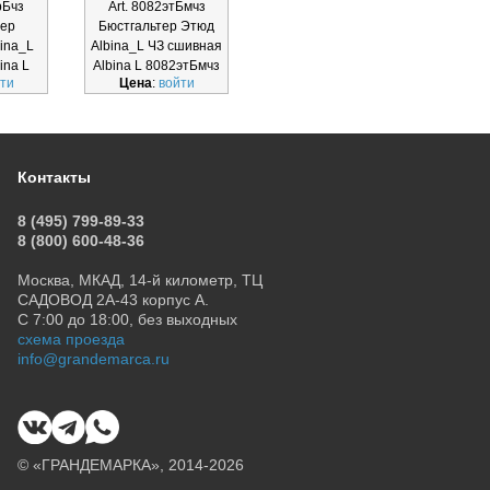
рБчз
Art. 8082этБмчз
Art. 8020этБмчз
Ar
тер
Бюстгальтер Этюд
Бюстгальтер Этюд
Бюст
ina_L
Albina_L ЧЗ сшивная
Albina_L ЧЗ сшивная
Albi
ina L
Albina L 8082этБмчз
Albina L 8020этБмчз
Albi
ти
Цена
:
войти
Цена
:
войти
Ц
чз
Контакты
8 (495) 799-89-33
8 (800) 600-48-36
Москва, МКАД, 14-й километр, ТЦ
САДОВОД 2А-43 корпус А.
С 7:00 до 18:00, без выходных
схема проезда
info@grandemarca.ru
© «ГРАНДЕМАРКА», 2014-2026