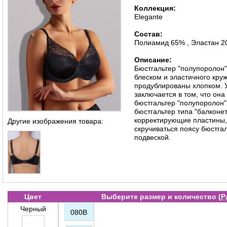
Коллекция:
Elegante
Состав:
Полиамид 65% , Эластан 2
Описание:
Бюстгальтер "полупоролон
блеском и эластичного кру
продублированы хлопком. 
заключается в том, что она
бюстгальтер "полупоролон"
бюстгальтер типа "балконе
корректирующие пластины, 
Другие изображения товара:
скручиваться поясу бюстга
подвеской.
Цвет
Выберите размер и количество (
Р
Черный
080B