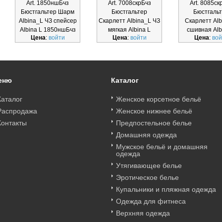
Art. 1850ншБчз
Art. 7008скрБчз
Art. 8085ск
Бюстгальтер Шарм
Бюстгальтер
Бюстгаль
Albina_L ЧЗ спейсер
Скарлетт Albina_L ЧЗ
Скарлетт Alb
Albina L 1850ншБчз
мягкая Albina L
сшивная Alb
Цена
:
войти
Цена
:
войти
Цена
:
вой
7008скрБч
8085скрБ
еню
Каталог
Каталог
Женское корсетное бельё
Распродажа
Женское нижнее бельё
Контакты
Предпостельное белье
Домашняя одежда
Мужское бельё и домашняя
одежда
Утягивающее белье
Эротическое белье
Купальники и пляжная одежда
Одежда для фитнеса
Верхняя одежда