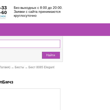
-33
Без выходных с 8:00 до 20:00.
Заявки с сайта принимаются
-60
круглосуточно
онок
Найти
(Латвия)
→
Бюсты
→
Бюст 8085 Elegant
элБмчз