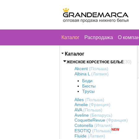
Каталог
Распродажа
О компа
Каталог
(30)
ЖЕНСКОЕ КОРСЕТНОЕ БЕЛЬЁ
Akcent
(Польша)
Albina L
(Латвия)
Боди
Бюсты
Трусы
Alles
(Польша)
Amelie
(Франция)
AVA
(Польша)
Aveline
(Беларусь)
CoquetteRevue
(Франция)
Cotonella
(Италия)
NEW
ESOTIQ
(Польша)
Fluide
(Латвия)