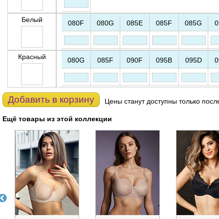
Белый
080F
080G
085E
085F
085G
0
Красный
080G
085F
090F
095B
095D
0
Добавить в корзину
Цены станут доступны только посл
Ещё товары из этой коллекции