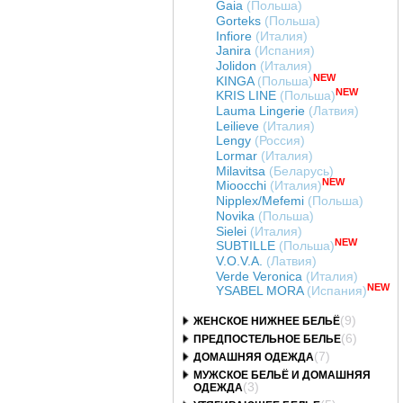
Gaia
(Польша)
Gorteks
(Польша)
Infiore
(Италия)
Janira
(Испания)
Jolidon
(Италия)
NEW
KINGA
(Польша)
NEW
KRIS LINE
(Польша)
Lauma Lingerie
(Латвия)
Leilieve
(Италия)
Lengy
(Россия)
Lormar
(Италия)
Milavitsa
(Беларусь)
NEW
Mioocchi
(Италия)
Nipplex/Mefemi
(Польша)
Novika
(Польша)
Sielei
(Италия)
NEW
SUBTILLE
(Польша)
V.O.V.A.
(Латвия)
Verde Veronica
(Италия)
NEW
YSABEL MORA
(Испания)
(9)
ЖЕНСКОЕ НИЖНЕЕ БЕЛЬЁ
(6)
ПРЕДПОСТЕЛЬНОЕ БЕЛЬЕ
(7)
ДОМАШНЯЯ ОДЕЖДА
МУЖСКОЕ БЕЛЬЁ И ДОМАШНЯЯ
(3)
ОДЕЖДА