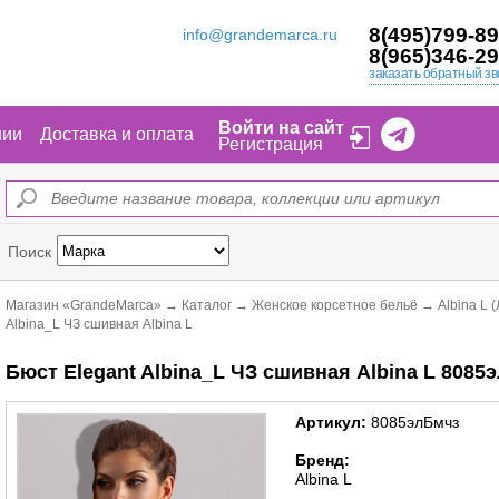
8(495)799-89
info@grandemarca.ru
8(965)346-29
заказать обратный зв
Войти на сайт
нии
Доставка и оплата
Регистрация
Поиск
Магазин «GrandeMarca»
→
Каталог
→
Женское корсетное бельё
→
Albina L 
Albina_L ЧЗ сшивная Albina L
Бюст Elegant Albina_L ЧЗ сшивная Albina L 8085
Артикул:
8085элБмчз
Бренд:
Albina L