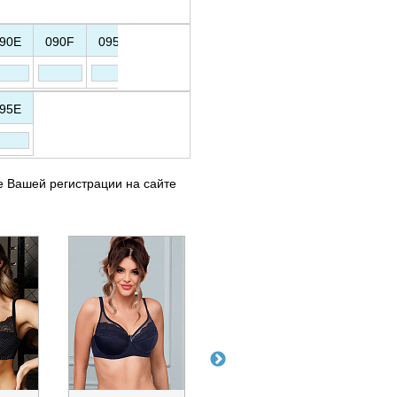
90E
090F
095E
95E
е Вашей регистрации на сайте