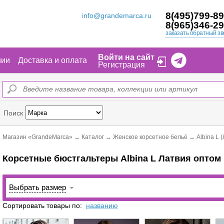
8(495)799-89
info@grandemarca.ru
8(965)346-29
заказать обратный зв
Войти на сайт
нии
Доставка и оплата
Регистрация
Поиск
Магазин «GrandeMarca»
→
Каталог
→
Женское корсетное бельё
→
Albina L 
Корсетные бюстгальтеры Albina L Латвия оптом
Выбрать размер
Сортировать товары по:
названию