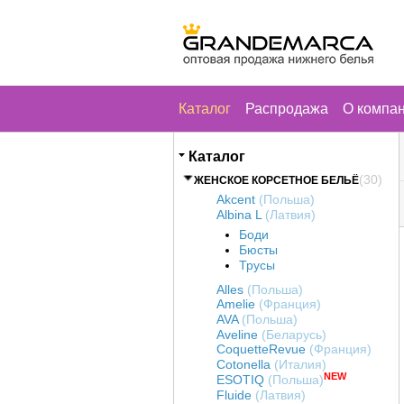
Каталог
Распродажа
О компа
Каталог
(30)
ЖЕНСКОЕ КОРСЕТНОЕ БЕЛЬЁ
Akcent
(Польша)
Albina L
(Латвия)
Боди
Бюсты
Трусы
Alles
(Польша)
Amelie
(Франция)
AVA
(Польша)
Aveline
(Беларусь)
CoquetteRevue
(Франция)
Cotonella
(Италия)
NEW
ESOTIQ
(Польша)
Fluide
(Латвия)