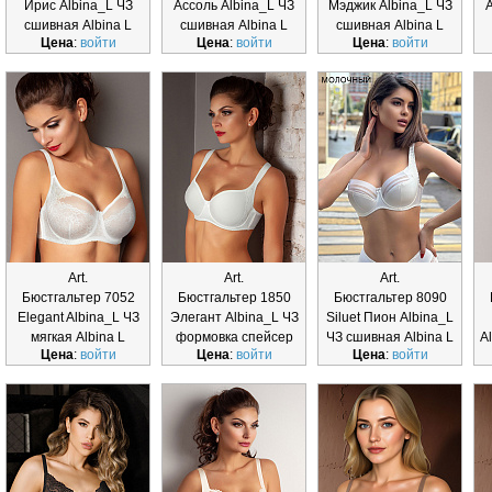
Ирис Albina_L ЧЗ
Ассоль Albina_L ЧЗ
Мэджик Albina_L ЧЗ
сшивная Albina L
сшивная Albina L
сшивная Albina L
Цена
:
войти
Цена
:
войти
Цена
:
войти
Art.
Art.
Art.
Бюстгальтер 7052
Бюстгальтер 1850
Бюстгальтер 8090
Elegant Albina_L ЧЗ
Элегант Albina_L ЧЗ
Siluet Пион Albina_L
мягкая Albina L
формовка спейсер
ЧЗ сшивная Albina L
A
Цена
:
войти
Цена
:
войти
Цена
:
войти
Albi