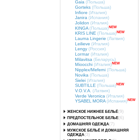
Gaia
(Польша)
Gorteks
(Польша)
Infiore
(Италия)
Janira
(Испания)
Jolidon
(Италия)
NEW
KINGA
(Польша)
NEW
KRIS LINE
(Польша)
Lauma Lingerie
(Латвия)
Leilieve
(Италия)
Lengy
(Россия)
Lormar
(Италия)
Milavitsa
(Беларусь)
NEW
Mioocchi
(Италия)
Nipplex/Mefemi
(Польша)
Novika
(Польша)
Sielei
(Италия)
NEW
SUBTILLE
(Польша)
V.O.V.A.
(Латвия)
Verde Veronica
(Италия)
NEW
YSABEL MORA
(Испания)
(9)
ЖЕНСКОЕ НИЖНЕЕ БЕЛЬЁ
(6)
ПРЕДПОСТЕЛЬНОЕ БЕЛЬЕ
(7)
ДОМАШНЯЯ ОДЕЖДА
МУЖСКОЕ БЕЛЬЁ И ДОМАШНЯЯ
(3)
ОДЕЖДА