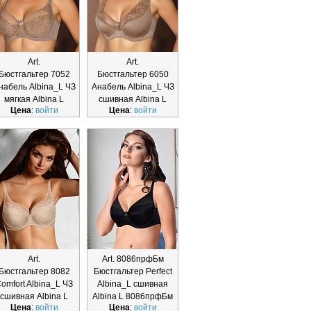
Art.
Art.
Бюстгальтер 7052
Бюстгальтер 6050
набель Albina_L ЧЗ
Анабель Albina_L ЧЗ
мягкая Albina L
сшивная Albina L
Цена
:
войти
Цена
:
войти
Art.
Art. 8086прфБм
Бюстгальтер 8082
Бюстгальтер Perfect
omfort Albina_L ЧЗ
Albina_L сшивная
сшивная Albina L
Albina L 8086прфБм
Цена
:
войти
Цена
:
войти