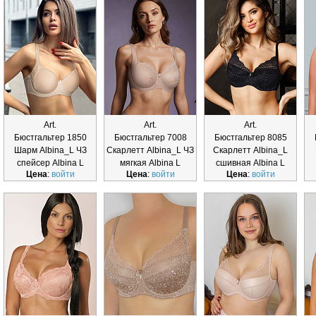
Art.
Art.
Art.
Бюстгальтер 1850
Бюстгальтер 7008
Бюстгальтер 8085
Шарм Albina_L ЧЗ
Скарлетт Albina_L ЧЗ
Скарлетт Albina_L
спейсер Albina L
мягкая Albina L
сшивная Albina L
Цена
:
войти
Цена
:
войти
Цена
:
войти