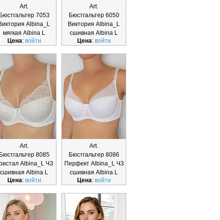
Art.
Art.
Бюстгальтер 7053
Бюстгальтер 6050
Виктория Albina_L
Виктория Albina_L
мягкая Albina L
сшивная Albina L
Цена
:
войти
Цена
:
войти
Art.
Art.
Бюстгальтер 8085
Бюстгальтер 8086
ристал Albina_L ЧЗ
Перфект Albina_L ЧЗ
сшивная Albina L
сшивная Albina L
Цена
:
войти
Цена
:
войти