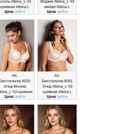
Ассоль Albina_L ЧЗ
Мэджик Albina_L ЧЗ
сшивная Albina L
мягкая Albina L
Цена
:
войти
Цена
:
войти
Art.
Art.
Бюстгальтер 8020
Бюстгальтер 8091
Этюд Молоко
Этюд Albina_L ЧЗ
lbina_L ЧЗ сшивная
сшивная Albina L
Цена
:
войти
Цена
:
войти
Albina L