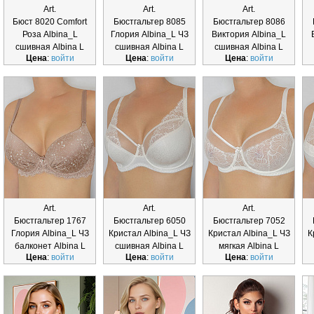
Art.
Art.
Art.
Бюст 8020 Comfort
Бюстгальтер 8085
Бюстгальтер 8086
Роза Albina_L
Глория Albina_L ЧЗ
Виктория Albina_L
сшивная Albina L
сшивная Albina L
сшивная Albina L
Цена
:
войти
Цена
:
войти
Цена
:
войти
Art.
Art.
Art.
Бюстгальтер 1767
Бюстгальтер 6050
Бюстгальтер 7052
Глория Albina_L ЧЗ
Кристал Albina_L ЧЗ
Кристал Albina_L ЧЗ
К
балконет Albina L
сшивная Albina L
мягкая Albina L
Цена
:
войти
Цена
:
войти
Цена
:
войти