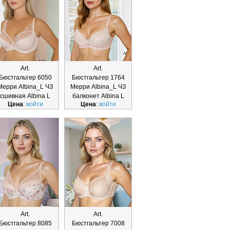
Art.
Art.
Бюстгальтер 6050
Бюстгальтер 1764
Мерри Albina_L ЧЗ
Мерри Albina_L ЧЗ
сшивная Albina L
балконет Albina L
Цена
:
войти
Цена
:
войти
Art.
Art.
Бюстгальтер 8085
Бюстгальтер 7008