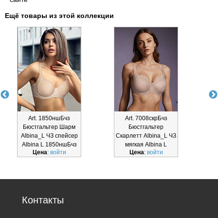
Ещё товары из этой коллекции
Art. 1850ншБчз
Art. 7008скрБчз
Бюстгальтер Шарм
Бюстгальтер
Albina_L ЧЗ спейсер
Скарлетт Albina_L ЧЗ
Albina L 1850ншБчз
мягкая Albina L
Цена
:
войти
Цена
:
войти
7008скрБч
Контакты