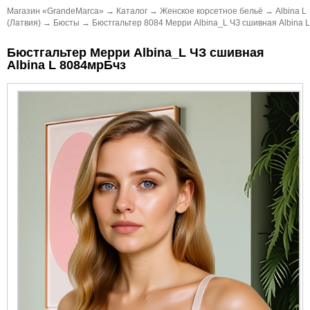
Магазин «GrandeMarca»
→
Каталог
→
Женское корсетное бельё
→
Albina L
(Латвия)
→
Бюсты
→
Бюстгальтер 8084 Мерри Albina_L ЧЗ сшивная Albina L
Бюстгальтер Мерри Albina_L ЧЗ сшивная
Albina L 8084мрБчз