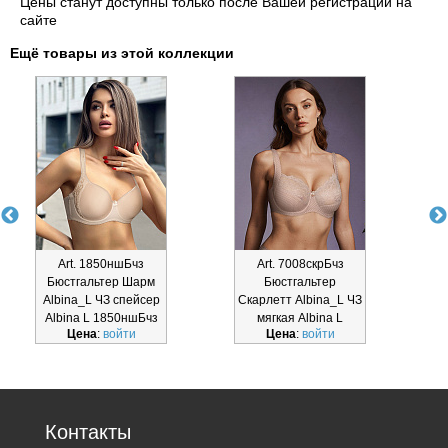
Цены станут доступны только после Вашей регистрации на
сайте
Ещё товары из этой коллекции
Art. 1850ншБчз
Art. 7008скрБчз
Бюстгальтер Шарм
Бюстгальтер
Albina_L ЧЗ спейсер
Скарлетт Albina_L ЧЗ
Albina L 1850ншБчз
мягкая Albina L
Цена
:
войти
Цена
:
войти
7008скрБч
Контакты