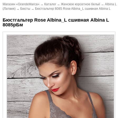
Магазин «GrandeMarca»
→
Каталог
→
Женское корсетное бельё
→
Albina L
(Латвия)
→
Бюсты
→
Бюстгальтер 8085 Rose Albina_L сшивная Albina L
Бюстгальтер Rose Albina_L сшивная Albina L
8085рБм