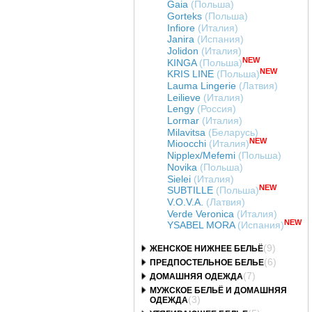
Gaia
(Польша)
Gorteks
(Польша)
Infiore
(Италия)
Janira
(Испания)
Jolidon
(Италия)
NEW
KINGA
(Польша)
NEW
KRIS LINE
(Польша)
Lauma Lingerie
(Латвия)
Leilieve
(Италия)
Lengy
(Россия)
Lormar
(Италия)
Milavitsa
(Беларусь)
NEW
Mioocchi
(Италия)
Nipplex/Mefemi
(Польша)
Novika
(Польша)
Sielei
(Италия)
NEW
SUBTILLE
(Польша)
V.O.V.A.
(Латвия)
Verde Veronica
(Италия)
NEW
YSABEL MORA
(Испания)
(9)
ЖЕНСКОЕ НИЖНЕЕ БЕЛЬЁ
(6)
ПРЕДПОСТЕЛЬНОЕ БЕЛЬЕ
(7)
ДОМАШНЯЯ ОДЕЖДА
МУЖСКОЕ БЕЛЬЁ И ДОМАШНЯЯ
(3)
ОДЕЖДА