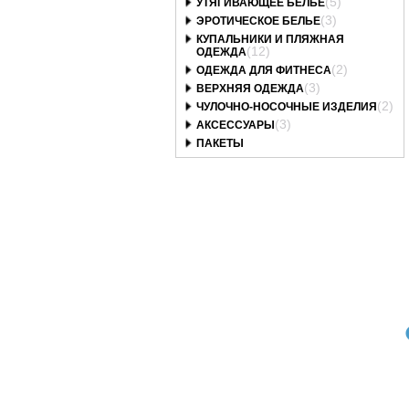
(5)
УТЯГИВАЮЩЕЕ БЕЛЬЕ
(3)
ЭРОТИЧЕСКОЕ БЕЛЬЕ
КУПАЛЬНИКИ И ПЛЯЖНАЯ
(12)
ОДЕЖДА
(2)
ОДЕЖДА ДЛЯ ФИТНЕСА
(3)
ВЕРХНЯЯ ОДЕЖДА
(2)
ЧУЛОЧНО-НОСОЧНЫЕ ИЗДЕЛИЯ
(3)
АКСЕССУАРЫ
ПАКЕТЫ
Art. 408элбТм
Art. 330скпТм
Art. 255элбТм
русы Elegant Белый
Трусы Scarlett перец
Трусы Elegant Белый