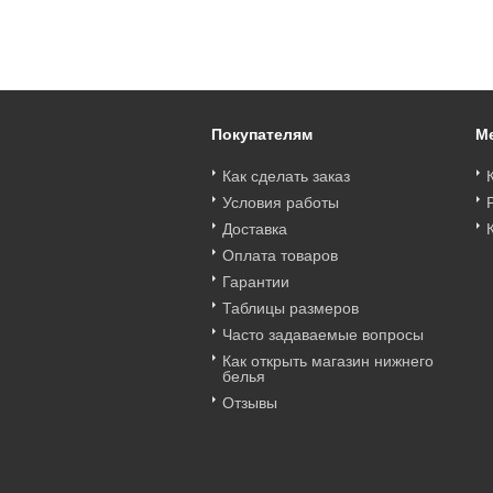
lbina_L слип Albina
Albina_L бразильяна
Albina_L слип Albina
L 408элбТм
Albina L 330скпТм
L 255элбТм
Цена
:
войти
Цена
:
войти
Цена
:
войти
Покупателям
М
Как сделать заказ
Условия работы
Доставка
Оплата товаров
Гарантии
Таблицы размеров
Часто задаваемые вопросы
Как открыть магазин нижнего
белья
Отзывы