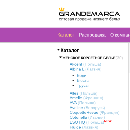
Каталог
Распродажа
О компа
Каталог
(30)
ЖЕНСКОЕ КОРСЕТНОЕ БЕЛЬЁ
Akcent
(Польша)
Albina L
(Латвия)
Боди
Бюсты
Трусы
Alles
(Польша)
Amelie
(Франция)
AVA
(Польша)
Aveline
(Беларусь)
CoquetteRevue
(Франция)
Cotonella
(Италия)
NEW
ESOTIQ
(Польша)
Fluide
(Латвия)