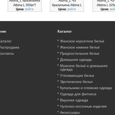
Albina_L бразильяна
Albina_L ЧЗ
Albina_L ЧЗ
Albina L 355втТ
бразильяна Albina L
Albina L 325
Цена
:
войти
Цена
:
войти
Цена
:
вой
330глТчз
еню
Каталог
Каталог
Женское корсетное бельё
Распродажа
Женское нижнее бельё
Контакты
Предпостельное белье
Домашняя одежда
Мужское бельё и домашняя
одежда
Утягивающее белье
Эротическое белье
Купальники и пляжная одежда
Одежда для фитнеса
Верхняя одежда
Чулочно-носочные изделия
Аксессуары