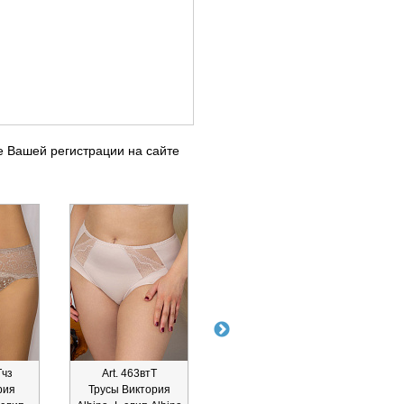
е Вашей регистрации на сайте
Тчз
Art. 463втТ
Art. 211глТчз
Ar
рия
Трусы Виктория
Трусы Глория
Трусы