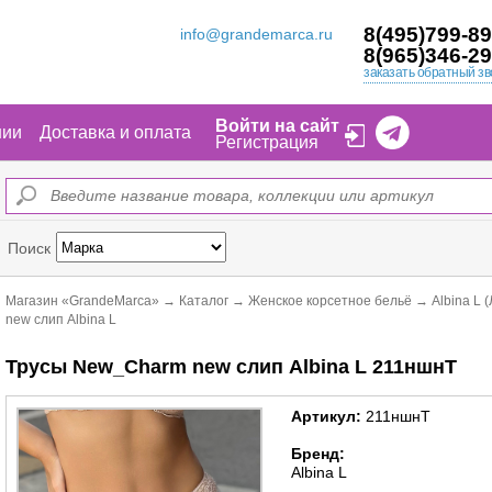
8(495)799-89
info@grandemarca.ru
8(965)346-29
заказать обратный зв
Войти на сайт
нии
Доставка и оплата
Регистрация
Поиск
Магазин «GrandeMarca»
→
Каталог
→
Женское корсетное бельё
→
Albina L 
new слип Albina L
Трусы New_Charm new слип Albina L 211ншнТ
Артикул:
211ншнТ
Бренд:
Albina L