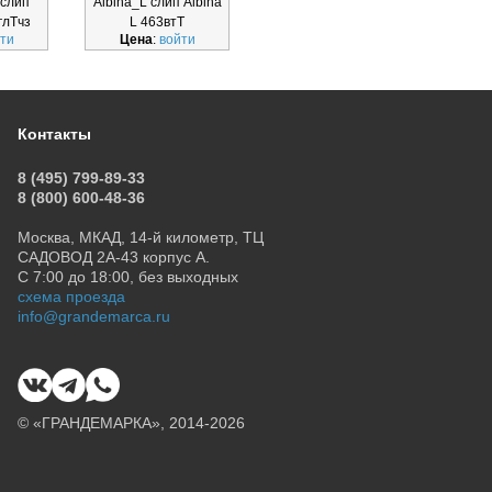
 слип
Albina_L слип Albina
Albina_L ЧЗ слип
Albin
глТчз
L 463втТ
Albina L 211глТчз
ти
Цена
:
войти
Цена
:
войти
Ц
Контакты
8 (495) 799-89-33
8 (800) 600-48-36
Москва, МКАД, 14-й километр, ТЦ
САДОВОД 2А-43 корпус А.
С 7:00 до 18:00, без выходных
схема проезда
info@grandemarca.ru
© «ГРАНДЕМАРКА», 2014-2026