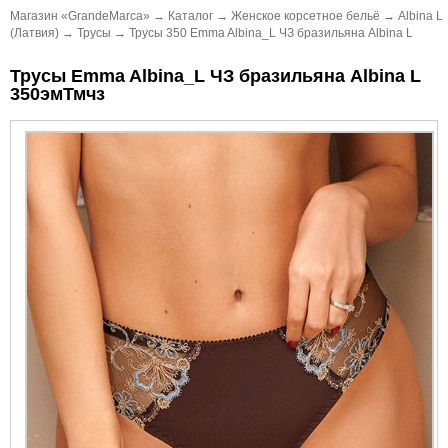
Магазин «GrandeMarca»
→
Каталог
→
Женское корсетное бельё
→
Albina L
(Латвия)
→
Трусы
→
Трусы 350 Emma Albina_L ЧЗ бразильяна Albina L
Трусы Emma Albina_L ЧЗ бразильяна Albina L
350эмТмчз