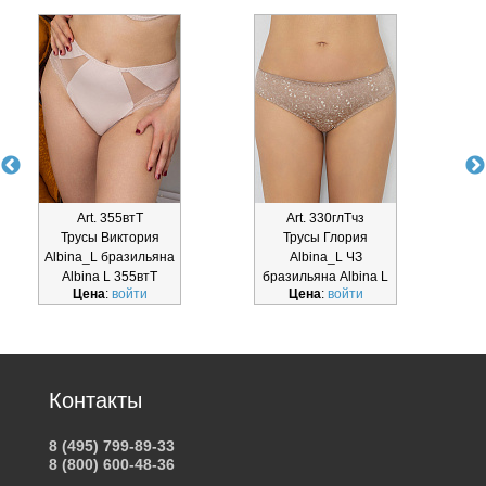
Art. 355втТ
Art. 330глТчз
Трусы Виктория
Трусы Глория
Albina_L бразильяна
Albina_L ЧЗ
Albina L 355втТ
бразильяна Albina L
Цена
:
войти
Цена
:
войти
330глТчз
Контакты
8 (495) 799-89-33
8 (800) 600-48-36