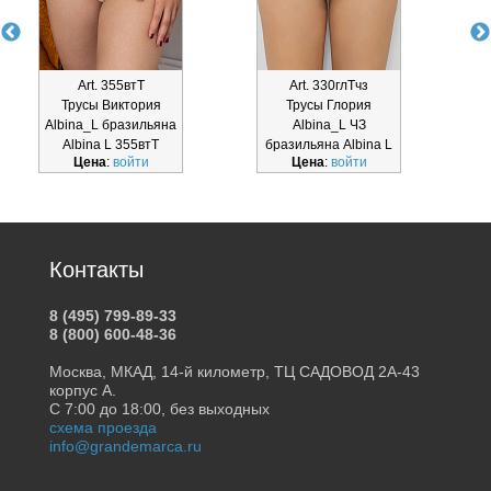
Art. 355втТ
Art. 330глТчз
Трусы Виктория
Трусы Глория
Albina_L бразильяна
Albina_L ЧЗ
Albina L 355втТ
бразильяна Albina L
Цена
:
войти
Цена
:
войти
330глТчз
Контакты
8 (495) 799-89-33
8 (800) 600-48-36
Москва, МКАД, 14-й километр, ТЦ САДОВОД 2А-43
корпус А.
С 7:00 до 18:00, без выходных
схема проезда
info@grandemarca.ru