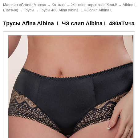
Магазин «GrandeMarca»
→
Каталог
→
Женское корсетное бельё
→
Albina L
(Латвия)
→
Трусы
→
Трусы 480 Afina Albina_L ЧЗ слип Albina L
Трусы Afina Albina_L ЧЗ слип Albina L 480аТмчз