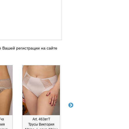
е Вашей регистрации на сайте
Тчз
Art. 463втТ
Art. 211глТчз
Ar
рия
Трусы Виктория
Трусы Глория
Трусы