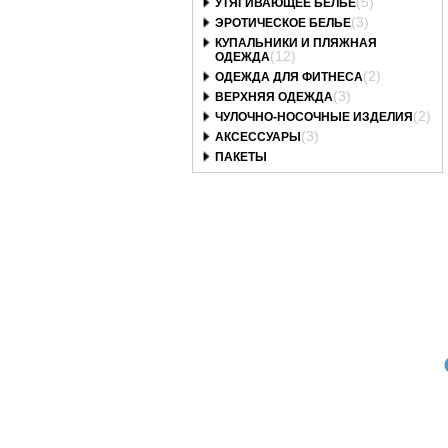
(5)
УТЯГИВАЮЩЕЕ БЕЛЬЕ
(3)
ЭРОТИЧЕСКОЕ БЕЛЬЕ
КУПАЛЬНИКИ И ПЛЯЖНАЯ
(12)
ОДЕЖДА
(2)
ОДЕЖДА ДЛЯ ФИТНЕСА
(3)
ВЕРХНЯЯ ОДЕЖДА
(2)
ЧУЛОЧНО-НОСОЧНЫЕ ИЗДЕЛИЯ
(3)
АКСЕССУАРЫ
ПАКЕТЫ
Art. 330скпТм
Art. 255элбТм
Art. 485аТм
русы Scarlett перец
Трусы Elegant Белый
Трусы Afina слип