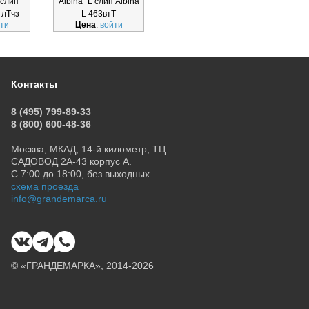
 слип
Albina_L слип Albina
Albina_L ЧЗ слип
Albin
глТчз
L 463втТ
Albina L 211глТчз
ти
Цена
:
войти
Цена
:
войти
Ц
Контакты
8 (495) 799-89-33
8 (800) 600-48-36
Москва, МКАД, 14-й километр, ТЦ
САДОВОД 2А-43 корпус А.
С 7:00 до 18:00, без выходных
схема проезда
info@grandemarca.ru
© «ГРАНДЕМАРКА», 2014-2026