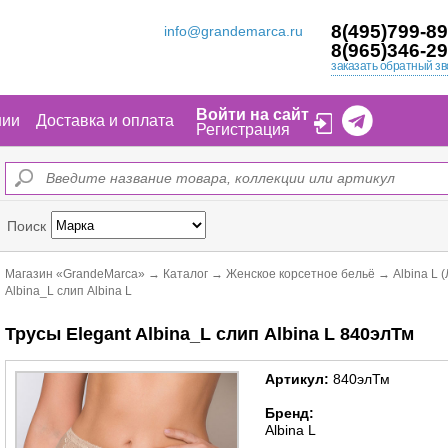
8(495)799-89
info@grandemarca.ru
8(965)346-29
заказать обратный зв
Войти на сайт
нии
Доставка и оплата
Регистрация
Поиск
Магазин «GrandeMarca»
→
Каталог
→
Женское корсетное бельё
→
Albina L 
Albina_L слип Albina L
Трусы Elegant Albina_L слип Albina L 840элТм
Артикул:
840элТм
Бренд:
Albina L