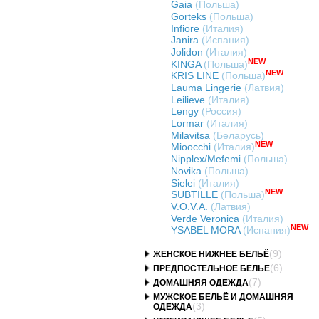
Gaia
(Польша)
Gorteks
(Польша)
Infiore
(Италия)
Janira
(Испания)
Jolidon
(Италия)
NEW
KINGA
(Польша)
NEW
KRIS LINE
(Польша)
Lauma Lingerie
(Латвия)
Leilieve
(Италия)
Lengy
(Россия)
Lormar
(Италия)
Milavitsa
(Беларусь)
NEW
Mioocchi
(Италия)
Nipplex/Mefemi
(Польша)
Novika
(Польша)
Sielei
(Италия)
NEW
SUBTILLE
(Польша)
V.O.V.A.
(Латвия)
Verde Veronica
(Италия)
NEW
YSABEL MORA
(Испания)
(9)
ЖЕНСКОЕ НИЖНЕЕ БЕЛЬЁ
(6)
ПРЕДПОСТЕЛЬНОЕ БЕЛЬЕ
(7)
ДОМАШНЯЯ ОДЕЖДА
МУЖСКОЕ БЕЛЬЁ И ДОМАШНЯЯ
(3)
ОДЕЖДА