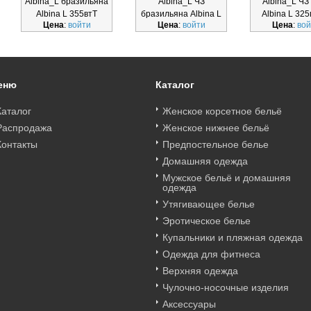
Albina_L бразильяна
Albina_L ЧЗ
Albina_L ЧЗ
Albina L 355втТ
бразильяна Albina L
Albina L 325
Цена
:
войти
Цена
:
войти
Цена
:
вой
330глТчз
еню
Каталог
Каталог
Женское корсетное бельё
Распродажа
Женское нижнее бельё
Контакты
Предпостельное белье
Домашняя одежда
Мужское бельё и домашняя
одежда
Утягивающее белье
Эротическое белье
Купальники и пляжная одежда
Одежда для фитнеса
Верхняя одежда
Чулочно-носочные изделия
Аксессуары