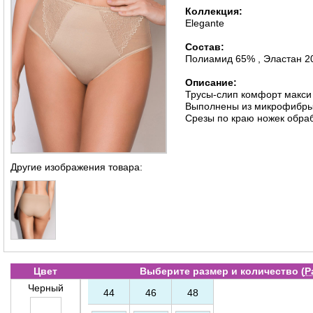
Коллекция:
Elegante
Состав:
Полиамид 65% , Эластан 2
Описание:
Трусы-слип комфорт макси
Выполнены из микрофибры, 
Срезы по краю ножек обра
Другие изображения товара:
Цвет
Выберите размер и количество (
Р
Черный
44
46
48