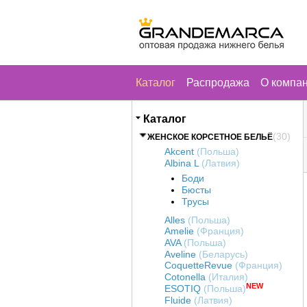
Каталог
Распродажа
О компа
Каталог
(30)
ЖЕНСКОЕ КОРСЕТНОЕ БЕЛЬЁ
Akcent
(Польша)
Albina L
(Латвия)
Боди
Бюсты
Трусы
Alles
(Польша)
Amelie
(Франция)
AVA
(Польша)
Aveline
(Беларусь)
CoquetteRevue
(Франция)
Cotonella
(Италия)
NEW
ESOTIQ
(Польша)
Fluide
(Латвия)