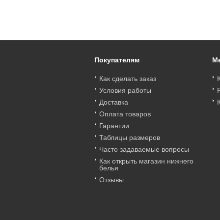
lbina_L бразильяна
Albina_L слип Albina
Albina L 485аТм
Albina L 330скпТм
L 255элбТм
Цена
:
войти
Цена
:
войти
Цена
:
войти
Покупателям
М
Как сделать заказ
Условия работы
Доставка
Оплата товаров
Гарантии
Таблицы размеров
Часто задаваемые вопросы
Как открыть магазин нижнего
белья
Отзывы