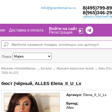
8(495)799-89
info@grandemarca.ru
8(965)346-29
заказать обратный зв
Войти на сайт
нии
Доставка и оплата
Регистрация
Поиск
Магазин «GrandeMarca»
→
Каталог
→
Женское корсетное бельё
→
Alles (По
70G) ALLES
бюст (чёрный, ALLES Elena_II_U_Lx
Артикул:
Elena_II_U_Lx
Бренд:
Alles