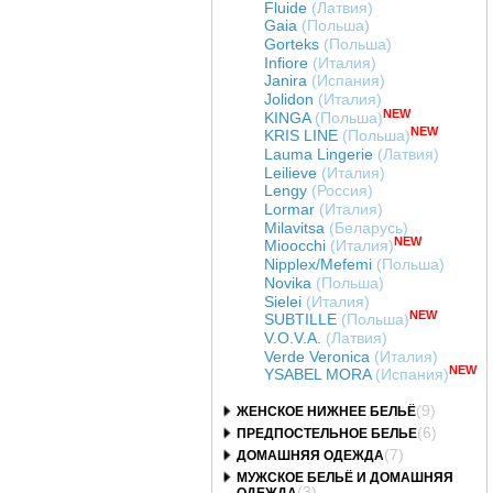
Fluide
(Латвия)
Gaia
(Польша)
Gorteks
(Польша)
Infiore
(Италия)
Janira
(Испания)
Jolidon
(Италия)
NEW
KINGA
(Польша)
NEW
KRIS LINE
(Польша)
Lauma Lingerie
(Латвия)
Leilieve
(Италия)
Lengy
(Россия)
Lormar
(Италия)
Milavitsa
(Беларусь)
NEW
Mioocchi
(Италия)
Nipplex/Mefemi
(Польша)
Novika
(Польша)
Sielei
(Италия)
NEW
SUBTILLE
(Польша)
V.O.V.A.
(Латвия)
Verde Veronica
(Италия)
NEW
YSABEL MORA
(Испания)
(9)
ЖЕНСКОЕ НИЖНЕЕ БЕЛЬЁ
(6)
ПРЕДПОСТЕЛЬНОЕ БЕЛЬЕ
(7)
ДОМАШНЯЯ ОДЕЖДА
МУЖСКОЕ БЕЛЬЁ И ДОМАШНЯЯ
(3)