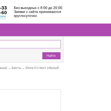
-33
Без выходных с 8:00 до 20:00.
Заявки с сайта принимаются
-60
круглосуточно
онок
Найти
льша)
→
Бюсты
→
Elena II U бюст (чёрный,