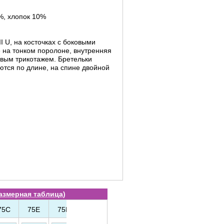
%, хлопок 10%
II U, на косточках с боковыми
 на тонком поролоне, внутренняя
вым трикотажем. Бретельки
тся по длине, на спине двойной
азмерная таблица
)
75C
75E
75F
75G
80B
80C
80D
80E