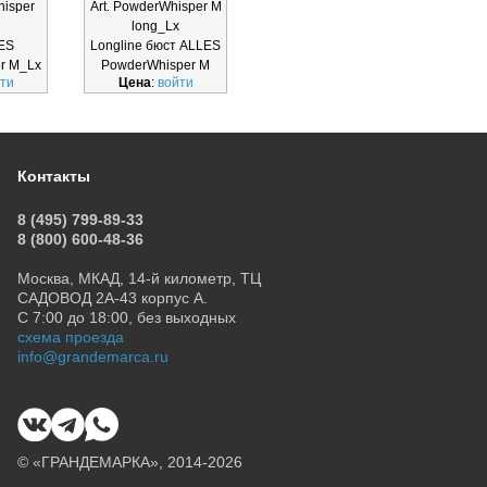
hisper
Art. PowderWhisper M
Art. SugarDune P-
Art.
long_Lx
UP_Lx
ES
Longline бюст ALLES
P-UP бюст SugarDune
P-U
r M_Lx
PowderWhisper M
P-UP_Lx
Pu
ти
Цена
:
войти
Цена
:
войти
Ц
long_Lx
Контакты
8 (495) 799-89-33
8 (800) 600-48-36
Москва, МКАД, 14-й километр, ТЦ
САДОВОД 2А-43 корпус А.
С 7:00 до 18:00, без выходных
схема проезда
info@grandemarca.ru
© «ГРАНДЕМАРКА», 2014-2026