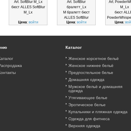
Art. SoftBlur M_Lx
Art. SoftBlur
Art. PowderW
бюст ALLES SoftBlur
бралетт_Lx
M_Lx
M_Lx
M бралетт бюст
бюст ALL
ALLES SoftBlur
PowderWhispe
Цена
:
войти
Цена
:
войти
Цена
:
вой
бралетт_Lx
еню
Каталог
Каталог
Женское корсетное бельё
Распродажа
Женское нижнее бельё
Контакты
Предпостельное белье
Домашняя одежда
Мужское бельё и домашняя
одежда
Утягивающее белье
Эротическое белье
Купальники и пляжная одежда
Одежда для фитнеса
Верхняя одежда