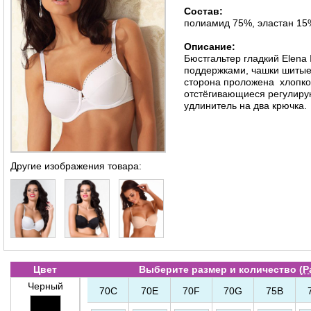
Состав:
полиамид 75%, эластан 15
Описание:
Бюстгальтер гладкий Elena 
поддержками, чашки шитые
сторона проложена хлопко
отстёгивающиеся регулирую
удлинитель на два крючка.
Другие изображения товара:
Цвет
Выберите размер и количество (
Р
Черный
70C
70E
70F
70G
75B