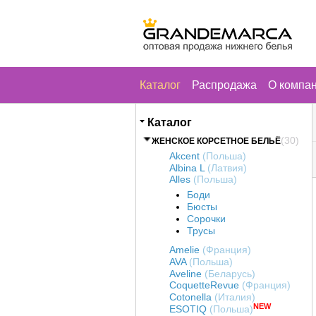
Каталог
Распродажа
О компа
Каталог
(30)
ЖЕНСКОЕ КОРСЕТНОЕ БЕЛЬЁ
Akcent
(Польша)
Albina L
(Латвия)
Alles
(Польша)
Боди
Бюсты
Сорочки
Трусы
Amelie
(Франция)
AVA
(Польша)
Aveline
(Беларусь)
CoquetteRevue
(Франция)
Cotonella
(Италия)
NEW
ESOTIQ
(Польша)