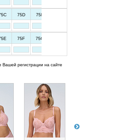
75C
75D
75E
75F
75G
80B
80C
80D
75E
75F
75G
80B
80C
80D
80E
80F
е Вашей регистрации на сайте