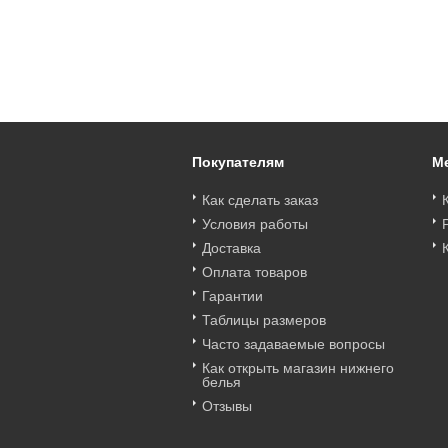
Art. Sublime M Plus
Art. French Kiss
Art. French Kiss PU
черн_Lx
Super_Lx
big_Lx
юст бралетт (черн)
Бюст P-UP Alles
Бюст Alles French Kiss
lles Sublime M Plus
French Kiss Super_Lx
PU big_Lx
Цена
:
войти
Цена
:
войти
Цена
:
войти
черн_Lx
Покупателям
М
Как сделать заказ
Условия работы
Доставка
Оплата товаров
Гарантии
Таблицы размеров
Часто задаваемые вопросы
Как открыть магазин нижнего
белья
Отзывы