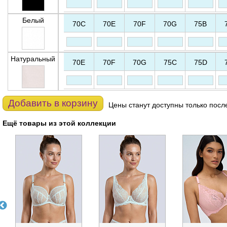
Белый
70C
70E
70F
70G
75B
Натуральный
70E
70F
70G
75C
75D
Добавить в корзину
Цены станут доступны только посл
Ещё товары из этой коллекции