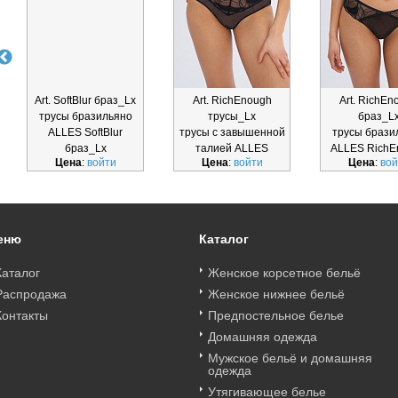
Art. SoftBlur браз_Lx
Art. RichEnough
Art. RichEn
трусы бразильяно
трусы_Lx
браз_L
ALLES SoftBlur
трусы с завышенной
трусы брази
браз_Lx
талией ALLES
ALLES RichE
Цена
:
войти
Цена
:
войти
Цена
:
вой
RichEnough трусы_Lx
браз_L
еню
Каталог
Каталог
Женское корсетное бельё
Распродажа
Женское нижнее бельё
Контакты
Предпостельное белье
Домашняя одежда
Мужское бельё и домашняя
одежда
Утягивающее белье