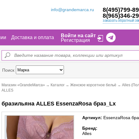
8(495)799-89
info@grandemarca.ru
8(965)346-29
заказать обратный зв
Войти на сайт
нии
Доставка и оплата
Регистрация
Поиск
Магазин «GrandeMarca»
→
Каталог
→
Женское корсетное бельё
→
Alles (По
ALLES
бразильяна ALLES EssenzaRosa браз_Lx
Артикул:
EssenzaRosa бра
Бренд:
Alles