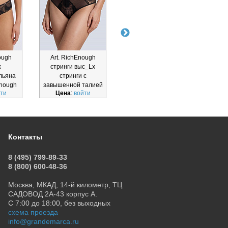
ough
Art. RichEnough
Art. RichEnough
Art
x
стринги выс_Lx
стринги_Lx
льяна
стринги с
стринги ALLES
трус
nough
завышенной талией
RichEnough
ALLE
ти
Цена
:
войти
Цена
:
войти
Ц
x
ALLES RichEnough
стринги_Lx
стринги выс_L
Контакты
8 (495) 799-89-33
8 (800) 600-48-36
Москва, МКАД, 14-й километр, ТЦ
САДОВОД 2А-43 корпус А.
С 7:00 до 18:00, без выходных
схема проезда
info@grandemarca.ru