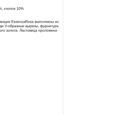
%, хлопок 10%
ллекции EssenzaRosa выполнены из
еди V-образные вырезы, фурнитура
ого золота. Ластовица проложена