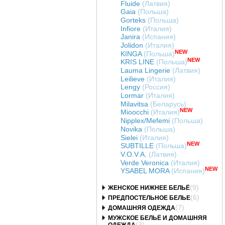
Fluide
(Латвия)
Gaia
(Польша)
Gorteks
(Польша)
Infiore
(Италия)
Janira
(Испания)
Jolidon
(Италия)
NEW
KINGA
(Польша)
NEW
KRIS LINE
(Польша)
Lauma Lingerie
(Латвия)
Leilieve
(Италия)
Lengy
(Россия)
Lormar
(Италия)
Milavitsa
(Беларусь)
NEW
Mioocchi
(Италия)
Nipplex/Mefemi
(Польша)
Novika
(Польша)
Sielei
(Италия)
NEW
SUBTILLE
(Польша)
V.O.V.A.
(Латвия)
Verde Veronica
(Италия)
NEW
YSABEL MORA
(Испания)
(9)
ЖЕНСКОЕ НИЖНЕЕ БЕЛЬЁ
(6)
ПРЕДПОСТЕЛЬНОЕ БЕЛЬЕ
(7)
ДОМАШНЯЯ ОДЕЖДА
МУЖСКОЕ БЕЛЬЁ И ДОМАШНЯЯ
(3)