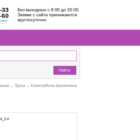
-33
Без выходных с 8:00 до 20:00.
Заявки с сайта принимаются
-60
круглосуточно
онок
Найти
льша)
→
Трусы
→
EssenzaRosa бразильяна
з_Lx