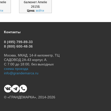
elie
балконет Amelie
Amelie 26171Т
Am
2615Б
ти
Цена
:
войти
Цена
:
войти
Ц
Контакты
8 (495) 799-89-33
8 (800) 600-48-36
Москва, МКАД, 14-й километр, ТЦ
САДОВОД 2А-43 корпус А.
С 7:00 до 18:00, без выходных
схема проезда
info@grandemarca.ru
© «ГРАНДЕМАРКА», 2014-2026