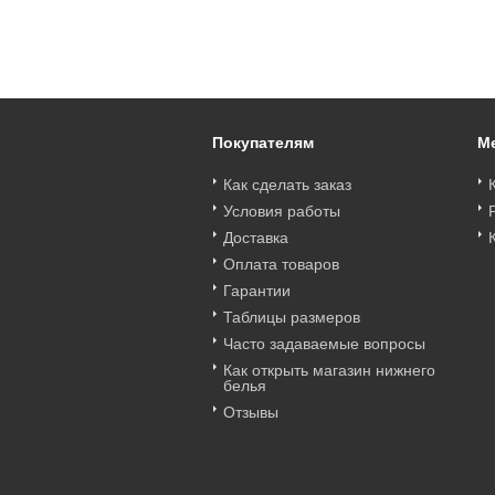
Amelie 26171Т
Amelie 26162Т
бразильяна Amelie
26153Т
Цена
:
войти
Цена
:
войти
Цена
:
войти
Покупателям
М
Как сделать заказ
Условия работы
Доставка
Оплата товаров
Гарантии
Таблицы размеров
Часто задаваемые вопросы
Как открыть магазин нижнего
белья
Отзывы