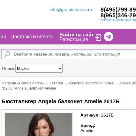
8(495)799-89
info@grandemarca.ru
8(965)346-29
заказать обратный зв
Войти на сайт
нии
Доставка и оплата
Регистрация
Поиск
Магазин «GrandeMarca»
→
Каталог
→
Женское корсетное бельё
→
Amelie (
№2617 Angela балконет Amelie
Бюстгальтер Angela балконет Amelie 2617Б
Артикул:
2617Б
Бренд:
Amelie