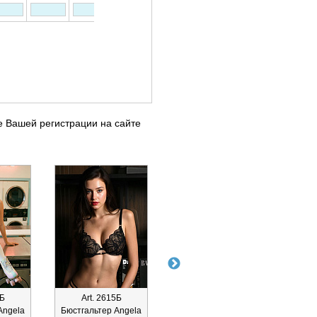
е Вашей регистрации на сайте
6Б
Art. 2615Б
Art. 26171Т
A
Angela
Бюстгальтер Angela
Трусы Angela стринг
Трус