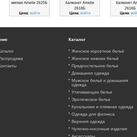
мягкая Amelie 2625Б
балконет Amelie
балконет Am
2618Б
2616Б
Цена
:
войти
Цена
:
войти
Цена
:
вой
еню
Каталог
Каталог
Женское корсетное бельё
Распродажа
Женское нижнее бельё
Контакты
Предпостельное белье
Домашняя одежда
Мужское бельё и домашняя
одежда
Утягивающее белье
Эротическое белье
Купальники и пляжная одежда
Одежда для фитнеса
Верхняя одежда
Чулочно-носочные изделия
Аксессуары