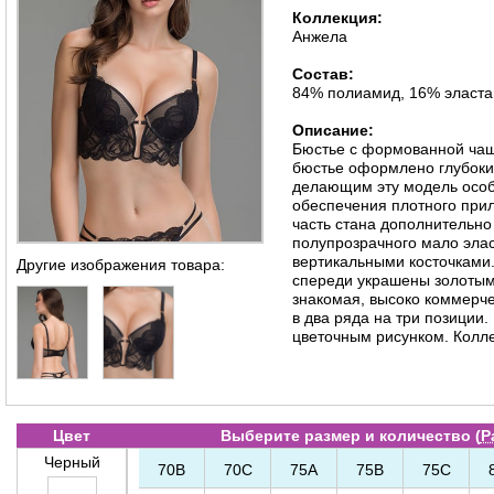
Коллекция:
Анжела
Состав:
84% полиамид, 16% эласта
Описание:
Бюстье с формованной чаш
бюстье оформлено глубок
делающим эту модель особ
обеспечения плотного прил
часть стана дополнительно
полупрозрачного мало элас
вертикальными косточками.
Другие изображения товара:
спереди украшены золотым
знакомая, высоко коммерче
в два ряда на три позиции.
цветочным рисунком. Колле
Цвет
Выберите размер и количество (
Р
Черный
70B
70C
75A
75B
75C