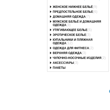
(9)
ЖЕНСКОЕ НИЖНЕЕ БЕЛЬЁ
(6)
ПРЕДПОСТЕЛЬНОЕ БЕЛЬЕ
(7)
ДОМАШНЯЯ ОДЕЖДА
МУЖСКОЕ БЕЛЬЁ И ДОМАШНЯЯ
(3)
ОДЕЖДА
(5)
УТЯГИВАЮЩЕЕ БЕЛЬЕ
(3)
ЭРОТИЧЕСКОЕ БЕЛЬЕ
КУПАЛЬНИКИ И ПЛЯЖНАЯ
(12)
ОДЕЖДА
(2)
ОДЕЖДА ДЛЯ ФИТНЕСА
(3)
ВЕРХНЯЯ ОДЕЖДА
(2)
ЧУЛОЧНО-НОСОЧНЫЕ ИЗДЕЛИЯ
(3)
АКСЕССУАРЫ
ПАКЕТЫ
Art. 26171Т
Art. 26162Т
Art. 26153Т
русы Angela стринг
Трусы Angela слип
Трусы Angela