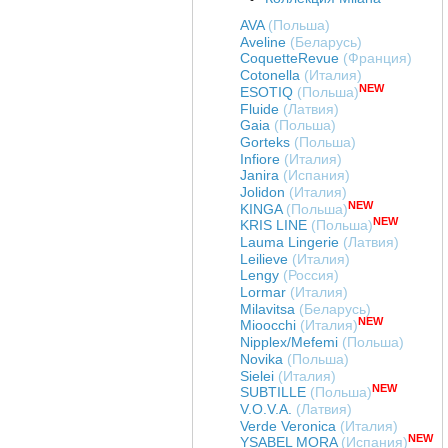
AVA
(Польша)
Aveline
(Беларусь)
CoquetteRevue
(Франция)
Cotonella
(Италия)
NEW
ESOTIQ
(Польша)
Fluide
(Латвия)
Gaia
(Польша)
Gorteks
(Польша)
Infiore
(Италия)
Janira
(Испания)
Jolidon
(Италия)
NEW
KINGA
(Польша)
NEW
KRIS LINE
(Польша)
Lauma Lingerie
(Латвия)
Leilieve
(Италия)
Lengy
(Россия)
Lormar
(Италия)
Milavitsa
(Беларусь)
NEW
Mioocchi
(Италия)
Nipplex/Mefemi
(Польша)
Novika
(Польша)
Sielei
(Италия)
NEW
SUBTILLE
(Польша)
V.O.V.A.
(Латвия)
Verde Veronica
(Италия)
NEW
YSABEL MORA
(Испания)