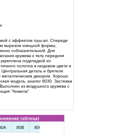
н
кой с эффектом пуш-ап. Спереди
им вырезом изящной формы,
енно соблазнительной. Для
егания кружева к телу передняя
 укреплена подкладкой из
тичного полотна в нюдовом цвете и
 Центральная деталь и бретели
 металлическим декором. Хорошо
ская модель, аналог 8030. Застежка
 Выполнен из воздушного кружева с
кция "Анжела".
азмерная таблица
)
80A
80B
80C
85B
85C