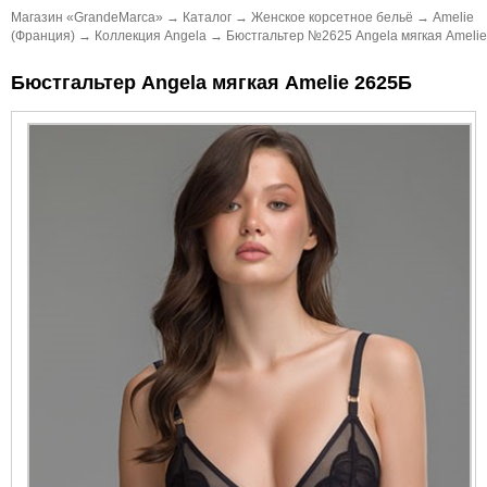
Магазин «GrandeMarca»
→
Каталог
→
Женское корсетное бельё
→
Amelie
(Франция)
→
Коллекция Angela
→
Бюстгальтер №2625 Angela мягкая Amelie
Бюстгальтер Angela мягкая Amelie 2625Б