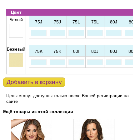
Цвет
Белый
75J
75J
75L
75L
80J
80J
Бежевый
75K
75K
80I
80J
80J
80K
Добавить в корзину
Цены станут доступны только после Вашей регистрации на
сайте
Ещё товары из этой коллекции