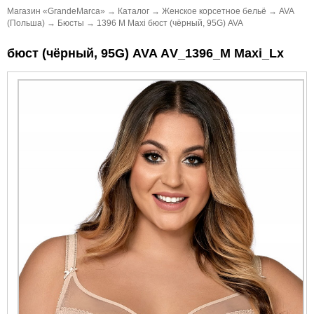
Магазин «GrandeMarca»
→
Каталог
→
Женское корсетное бельё
→
AVA
(Польша)
→
Бюсты
→
1396 M Maxi бюст (чёрный, 95G) AVA
бюст (чёрный, 95G) AVA АV_1396_M Maxi_Lx