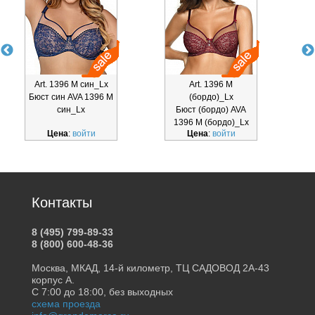
Art. 1396 M син_Lx
Art. 1396 M
Бюст син AVA 1396 M
(бордо)_Lx
син_Lx
Бюст (бордо) AVA
1396 M (бордо)_Lx
Цена
:
войти
Цена
:
войти
Контакты
8 (495) 799-89-33
8 (800) 600-48-36
Москва, МКАД, 14-й километр, ТЦ САДОВОД 2А-43
корпус А.
С 7:00 до 18:00, без выходных
схема проезда