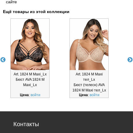
сайте
Ещё товары из этой коллекции
Art. 1824 M Maxi_Lx
Art. 1824 M Maxi
Бюст AVA 1824 M
тел_Lx
Maxi_Lx
Бюст (телесн) AVA
1824 M Maxi тел_Lx
1
Цена
:
войти
Цена
:
войти
Контакты