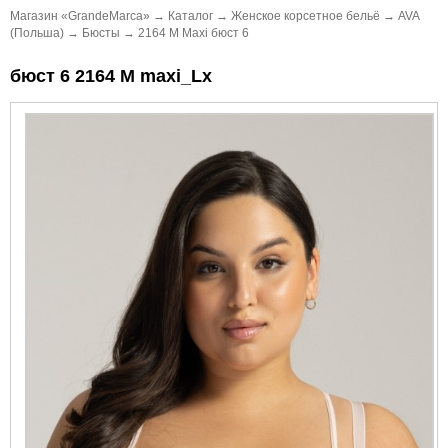
Магазин «GrandeMarca»
→
Каталог
→
Женское корсетное бельё
→
AVA
(Польша)
→
Бюсты
→
2164 M Maxi бюст 6
бюст 6 2164 M maxi_Lx