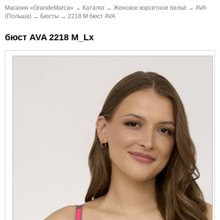
Магазин «GrandeMarca»
→
Каталог
→
Женское корсетное бельё
→
AVA
(Польша)
→
Бюсты
→
2218 M бюст AVA
бюст AVA 2218 M_Lx