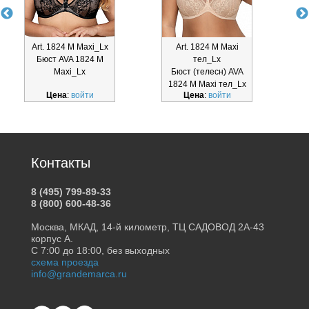
Art. 1824 M Maxi_Lx
Art. 1824 M Maxi
Бюст AVA 1824 M
тел_Lx
Maxi_Lx
Бюст (телесн) AVA
1824 M Maxi тел_Lx
1
Цена
:
войти
Цена
:
войти
Контакты
8 (495) 799-89-33
8 (800) 600-48-36
Москва, МКАД, 14-й километр, ТЦ САДОВОД 2А-43
корпус А.
С 7:00 до 18:00, без выходных
схема проезда
info@grandemarca.ru