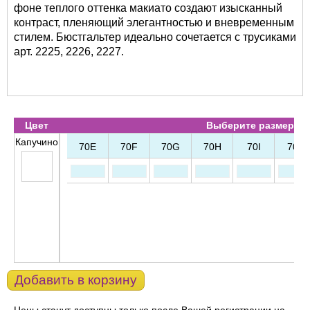
фоне теплого оттенка макиато создают изысканный
контраст, пленяющий элегантностью и вневременным
стилем. Бюстгальтер идеально сочетается с трусиками
арт. 2225, 2226, 2227.
Цвет
Выберите размер и к
Капучино
70E
70F
70G
70H
70I
70J
Добавить в корзину
Цены станут доступны только после Вашей регистрации на