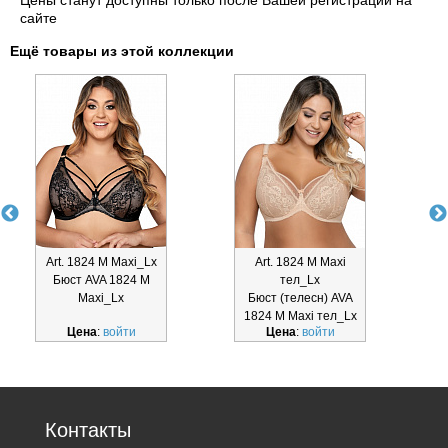
сайте
Ещё товары из этой коллекции
Art. 1824 M Maxi_Lx
Art. 1824 M Maxi
Бюст AVA 1824 M
тел_Lx
Maxi_Lx
Бюст (телесн) AVA
1824 M Maxi тел_Lx
1
Цена
:
войти
Цена
:
войти
Контакты