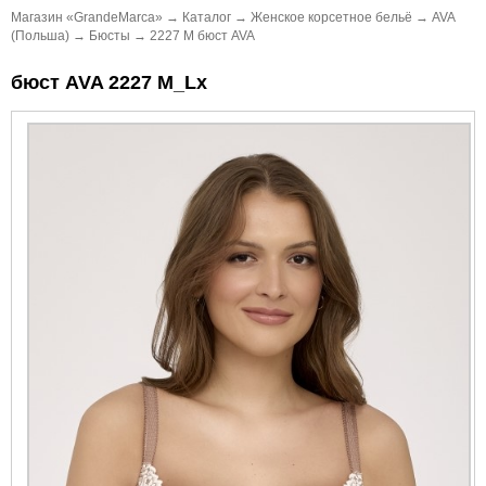
Магазин «GrandeMarca»
→
Каталог
→
Женское корсетное бельё
→
AVA
(Польша)
→
Бюсты
→
2227 M бюст AVA
бюст AVA 2227 M_Lx