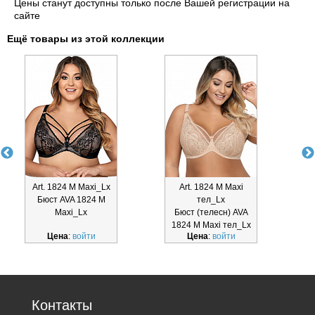
Цены станут доступны только после Вашей регистрации на
сайте
Ещё товары из этой коллекции
Art. 1824 M Maxi_Lx
Art. 1824 M Maxi
Бюст AVA 1824 M
тел_Lx
Maxi_Lx
Бюст (телесн) AVA
1824 M Maxi тел_Lx
1
Цена
:
войти
Цена
:
войти
Контакты