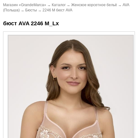
Магазин «GrandeMarca»
→
Каталог
→
Женское корсетное бельё
→
AVA
(Польша)
→
Бюсты
→
2246 M бюст AVA
бюст AVA 2246 M_Lx