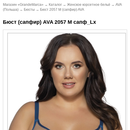
Магазин «GrandeMarca»
→
Каталог
→
Женское корсетное бельё
→
AVA
(Польша)
→
Бюсты
→
Бюст 2057 M (сапфир) AVA
Бюст (сапфир) AVA 2057 M сапф_Lx