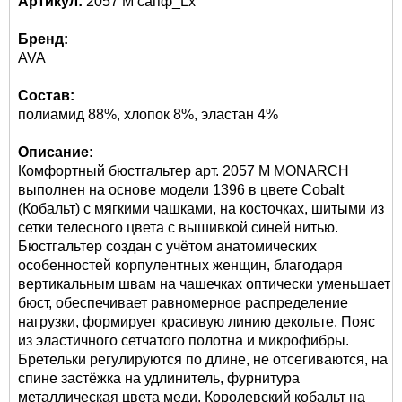
Артикул:
2057 M сапф_Lx
Бренд:
AVA
Состав:
полиамид 88%, хлопок 8%, эластан 4%
Описание:
Комфортный бюстгальтер арт. 2057 М MONARCH
выполнен на основе модели 1396 в цвете Cobalt
(Кобальт) с мягкими чашками, на косточках, шитыми из
сетки телесного цвета с вышивкой синей нитью.
Бюстгальтер создан с учётом анатомических
особенностей корпулентных женщин, благодаря
вертикальным швам на чашечках оптически уменьшает
бюст, обеспечивает равномерное распределение
нагрузки, формирует красивую линию декольте. Пояс
из эластичного сетчатого полотна и микрофибры.
Бретельки регулируются по длине, не отсегиваются, на
спине застёжка на удлинитель, фурнитура
металлическая цвета меди. Королевский кобальт на