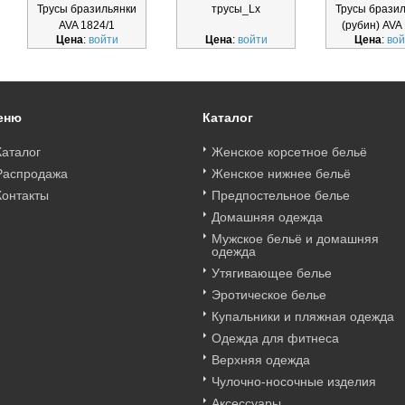
Трусы бразильянки
трусы_Lx
Трусы брази
AVA 1824/1
(рубин) AVA
Цена
:
войти
Цена
:
войти
Цена
:
вой
бразильянки_Lx
браз руби
еню
Каталог
Каталог
Женское корсетное бельё
Распродажа
Женское нижнее бельё
Контакты
Предпостельное белье
Домашняя одежда
Мужское бельё и домашняя
одежда
Утягивающее белье
Эротическое белье
Купальники и пляжная одежда
Одежда для фитнеса
Верхняя одежда
Чулочно-носочные изделия
Аксессуары