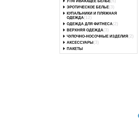
(5)
УТЯГИВАЮЩЕЕ БЕЛЬЕ
(3)
ЭРОТИЧЕСКОЕ БЕЛЬЕ
КУПАЛЬНИКИ И ПЛЯЖНАЯ
(12)
ОДЕЖДА
(2)
ОДЕЖДА ДЛЯ ФИТНЕСА
(3)
ВЕРХНЯЯ ОДЕЖДА
(2)
ЧУЛОЧНО-НОСОЧНЫЕ ИЗДЕЛИЯ
(3)
АКСЕССУАРЫ
ПАКЕТЫ
Art. 2157 браз_Lx
Art. 2157 трусы_Lx
Art. 1824/4 трусы_Lx
Трусы бразильянки
Трусы AVA 2157
Трусы AVA 1824/4