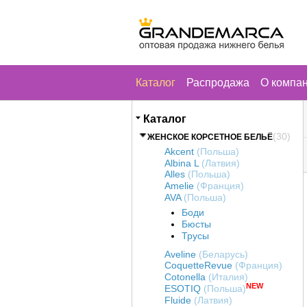
Каталог
Распродажа
О компа
Каталог
(30)
ЖЕНСКОЕ КОРСЕТНОЕ БЕЛЬЁ
Akcent
(Польша)
Albina L
(Латвия)
Alles
(Польша)
Amelie
(Франция)
AVA
(Польша)
Боди
Бюсты
Трусы
Aveline
(Беларусь)
CoquetteRevue
(Франция)
Cotonella
(Италия)
NEW
ESOTIQ
(Польша)
Fluide
(Латвия)