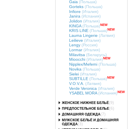
Gaia
(Польша)
Gorteks
(Польша)
Infiore
(Италия)
Janira
(Испания)
Jolidon
(Италия)
NEW
KINGA
(Польша)
NEW
KRIS LINE
(Польша)
Lauma Lingerie
(Латвия)
Leilieve
(Италия)
Lengy
(Россия)
Lormar
(Италия)
Milavitsa
(Беларусь)
NEW
Mioocchi
(Италия)
Nipplex/Mefemi
(Польша)
Novika
(Польша)
Sielei
(Италия)
NEW
SUBTILLE
(Польша)
V.O.V.A.
(Латвия)
Verde Veronica
(Италия)
NEW
YSABEL MORA
(Испания)
(9)
ЖЕНСКОЕ НИЖНЕЕ БЕЛЬЁ
(6)
ПРЕДПОСТЕЛЬНОЕ БЕЛЬЕ
(7)
ДОМАШНЯЯ ОДЕЖДА
МУЖСКОЕ БЕЛЬЁ И ДОМАШНЯЯ
(3)
ОДЕЖДА