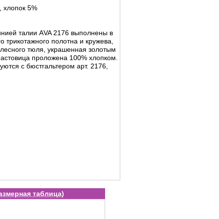
, хлопок 5%
инией талии АVA 2176 выполнены в
о трикотажного полотна и кружева,
телесного тюля, украшенная золотым
Ластовица проложена 100% хлопком.
уются с бюстгальтером арт. 2176,
азмерная таблица
)