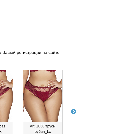
е Вашей регистрации на сайте
браз
Art. 1030 трусы
Art. 1952
Art.
x
рубин_Lx
бразильянки_Lx
Тру