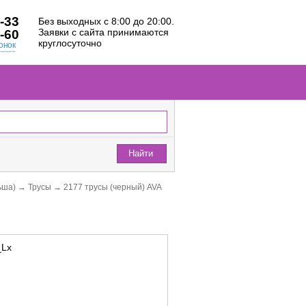
-33
Без выходных с 8:00 до 20:00.
Заявки с сайта принимаются
-60
круглосуточно
онок
Найти
ьша)
→
Трусы
→
2177 трусы (черный) AVA
_Lx