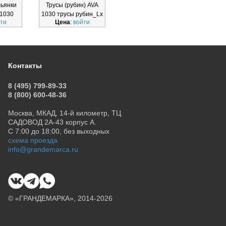
льянки
Трусы (рубин) AVA
Трусы бразильянки
 1030
1030 трусы рубин_Lx
AVA 1952
ти
Цена
:
войти
Цена
:
войти
Ц
н_Lx
бразильянки_Lx
Контакты
8 (495) 799-89-33
8 (800) 600-48-36
Москва, МКАД, 14-й километр, ТЦ
САДОВОД 2А-43 корпус А.
С 7:00 до 18:00, без выходных
схема проезда
info@grandemarca.ru
© «ГРАНДЕМАРКА», 2014-2026