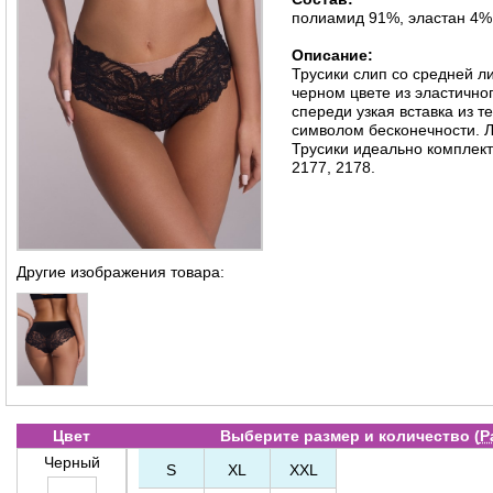
полиамид 91%, эластан 4%
Описание:
Трусики слип со средней л
черном цвете из эластичног
спереди узкая вставка из 
символом бесконечности. 
Трусики идеально комплект
2177, 2178.
Другие изображения товара:
Цвет
Выберите размер и количество (
Р
Черный
S
XL
XXL