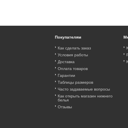
AVA 2157 браз_Lx
трусы_Lx
трусы_Lx
Цена
:
войти
Цена
:
войти
Цена
:
войти
Покупателям
М
Как сделать заказ
Условия работы
Доставка
Оплата товаров
Гарантии
Таблицы размеров
Часто задаваемые вопросы
Как открыть магазин нижнего
белья
Отзывы