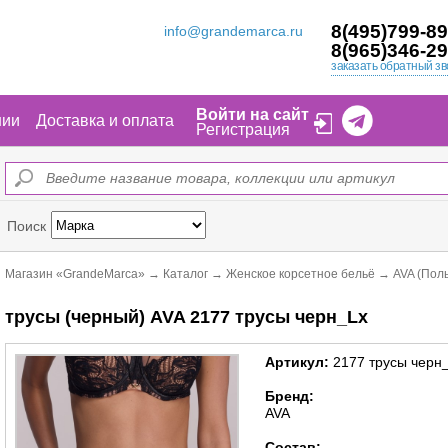
8(495)799-89
info@grandemarca.ru
8(965)346-29
заказать обратный зв
Войти на сайт
нии
Доставка и оплата
Регистрация
Поиск
Магазин «GrandeMarca»
→
Каталог
→
Женское корсетное бельё
→
AVA (Пол
трусы (черный) AVA 2177 трусы черн_Lx
Артикул:
2177 трусы черн
Бренд:
AVA
Состав: