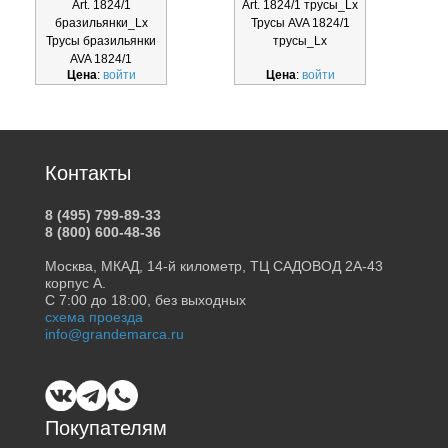
Art. 1824/1
Art. 1824/1 трусы_Lx
бразильянки_Lx
Трусы AVA 1824/1
Трусы бразильянки
трусы_Lx
AVA 1824/1
Цена
:
войти
Цена
:
войти
бразильянки_Lx
Контакты
8 (495) 799-89-33
8 (800) 600-48-36
Москва, МКАД, 14-й километр, ТЦ САДОВОД 2А-43
корпус А.
С 7:00 до 18:00, без выходных
схема проезда
info@grandemarca.ru
Покупателям