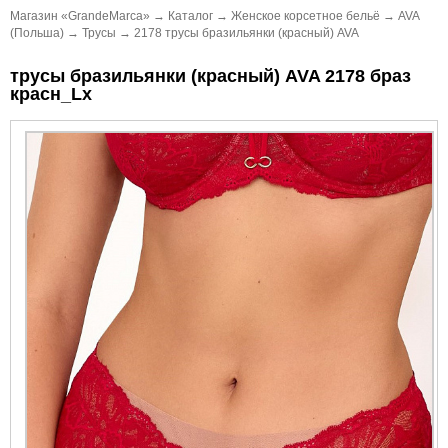
Магазин «GrandeMarca»
→
Каталог
→
Женское корсетное бельё
→
AVA
(Польша)
→
Трусы
→
2178 трусы бразильянки (красный) AVA
трусы бразильянки (красный) AVA 2178 браз
красн_Lx