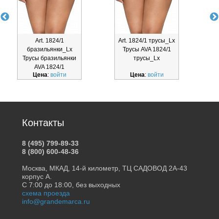
Art. 1824/1
Art. 1824/1 трусы_Lx
бразильянки_Lx
Трусы AVA 1824/1
Трусы бразильянки
трусы_Lx
AVA 1824/1
Цена
:
войти
Цена
:
войти
бразильянки_Lx
Контакты
8 (495) 799-89-33
8 (800) 600-48-36
Москва, МКАД, 14-й километр, ТЦ САДОВОД 2А-43
корпус А.
С 7:00 до 18:00, без выходных
схема проезда
info@grandemarca.ru