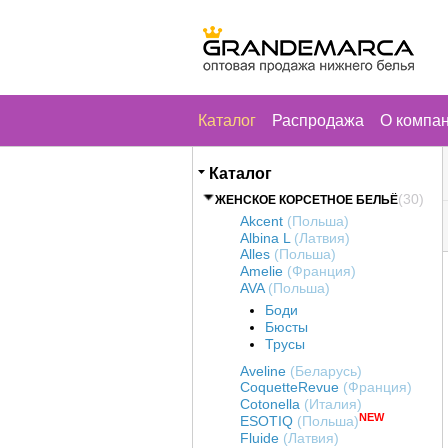
Каталог
Распродажа
О компа
Каталог
(30)
ЖЕНСКОЕ КОРСЕТНОЕ БЕЛЬЁ
Akcent
(Польша)
Albina L
(Латвия)
Alles
(Польша)
Amelie
(Франция)
AVA
(Польша)
Боди
Бюсты
Трусы
Aveline
(Беларусь)
CoquetteRevue
(Франция)
Cotonella
(Италия)
NEW
ESOTIQ
(Польша)
Fluide
(Латвия)