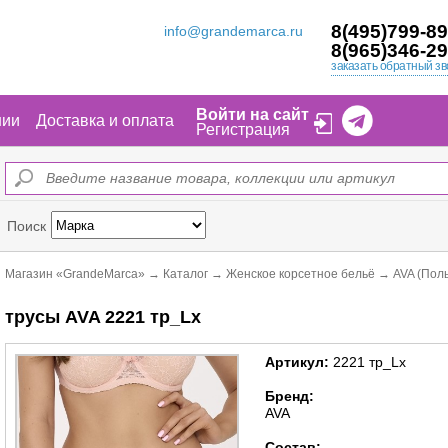
8(495)799-89
info@grandemarca.ru
8(965)346-29
заказать обратный зв
Войти на сайт
нии
Доставка и оплата
Регистрация
Поиск
Магазин «GrandeMarca»
→
Каталог
→
Женское корсетное бельё
→
AVA (Пол
трусы AVA 2221 тр_Lx
Артикул:
2221 тр_Lx
Бренд:
AVA
Состав: