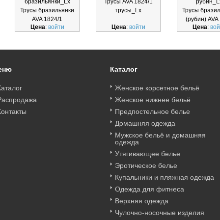
бразильянки_Lx
Трусы AVA 1824/1
рубин_L
Трусы бразильянки
трусы_Lx
Трусы брази
AVA 1824/1
(рубин) AVA
Цена
:
войти
Цена
:
войти
Цена
:
вой
бразильянки_Lx
браз руби
еню
Каталог
Каталог
Женское корсетное бельё
Распродажа
Женское нижнее бельё
Контакты
Предпостельное белье
Домашняя одежда
Мужское бельё и домашняя
одежда
Утягивающее белье
Эротическое белье
Купальники и пляжная одежда
Одежда для фитнеса
Верхняя одежда
Чулочно-носочные изделия