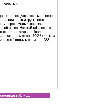
, хлопок 5%
цвете apricot (Абрикос) выполнены
стичной сетки и кружевного
ком, с ресничками, спинка из
енной вдвое. Нежный абрикосово-
о оттеняет загар и добавляет
Ластовица проложена 100% хлопком.
уются с бюстгальтером арт. 2221,
азмерная таблица
)