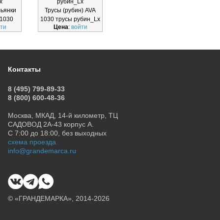
x
рубин_Lx
бразильянки_Lx
Тру
льянки
Трусы (рубин) AVA
Трусы бразильянки
 1030
1030 трусы рубин_Lx
AVA 1952
ти
Цена
:
войти
Цена
:
войти
Ц
н_Lx
бразильянки_Lx
Контакты
8 (495) 799-89-33
8 (800) 600-48-36
Москва, МКАД, 14-й километр, ТЦ
САДОВОД 2А-43 корпус А.
С 7:00 до 18:00, без выходных
схема проезда
info@grandemarca.ru
© «ГРАНДЕМАРКА», 2014-2026