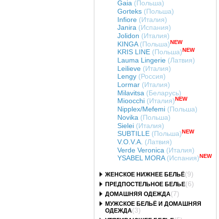
Gaia
(Польша)
Gorteks
(Польша)
Infiore
(Италия)
Janira
(Испания)
Jolidon
(Италия)
NEW
KINGA
(Польша)
NEW
KRIS LINE
(Польша)
Lauma Lingerie
(Латвия)
Leilieve
(Италия)
Lengy
(Россия)
Lormar
(Италия)
Milavitsa
(Беларусь)
NEW
Mioocchi
(Италия)
Nipplex/Mefemi
(Польша)
Novika
(Польша)
Sielei
(Италия)
NEW
SUBTILLE
(Польша)
V.O.V.A.
(Латвия)
Verde Veronica
(Италия)
NEW
YSABEL MORA
(Испания)
(9)
ЖЕНСКОЕ НИЖНЕЕ БЕЛЬЁ
(6)
ПРЕДПОСТЕЛЬНОЕ БЕЛЬЕ
(7)
ДОМАШНЯЯ ОДЕЖДА
МУЖСКОЕ БЕЛЬЁ И ДОМАШНЯЯ
(3)
ОДЕЖДА