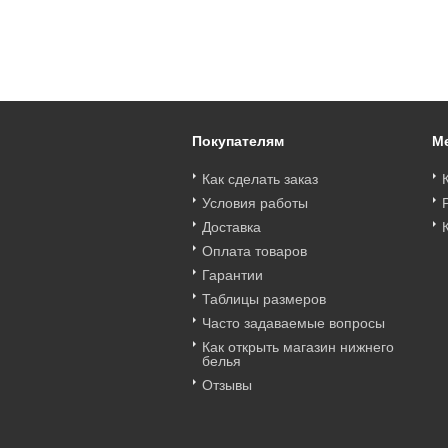
Трусы бразильянки
Трусы AVA 2157
Трусы AVA 1824/4
AVA 2157 браз_Lx
трусы_Lx
трусы_Lx
Цена
:
войти
Цена
:
войти
Цена
:
войти
Покупателям
М
Как сделать заказ
Условия работы
Доставка
Оплата товаров
Гарантии
Таблицы размеров
Часто задаваемые вопросы
Как открыть магазин нижнего
белья
Отзывы