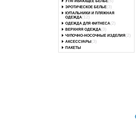
(5)
УТЯГИВАЮЩЕЕ БЕЛЬЕ
(3)
ЭРОТИЧЕСКОЕ БЕЛЬЕ
КУПАЛЬНИКИ И ПЛЯЖНАЯ
(12)
ОДЕЖДА
(2)
ОДЕЖДА ДЛЯ ФИТНЕСА
(3)
ВЕРХНЯЯ ОДЕЖДА
(2)
ЧУЛОЧНО-НОСОЧНЫЕ ИЗДЕЛИЯ
(3)
АКСЕССУАРЫ
ПАКЕТЫ
Art. 2157 браз_Lx
Art. 2157 трусы_Lx
Art. 1824/4 трусы_Lx