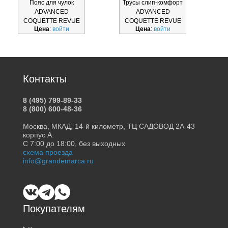
Пояс для чулок
Трусы слип-комфорт
ADVANCED
ADVANCED
COQUETTE REVUE
COQUETTE REVUE
Цена
:
войти
Цена
:
войти
П66146-18
Т62146-18
Контакты
8 (495) 799-89-33
8 (800) 600-48-36
Москва, МКАД, 14-й километр, ТЦ САДОВОД 2А-43
корпус А.
С 7:00 до 18:00, без выходных
схема проезда
info@grandemarca.ru
Покупателям