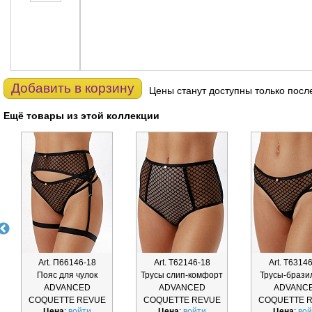
Добавить в корзину
Цены станут доступны только посл
Ещё товары из этой коллекции
Art. П66146-18
Art. Т62146-18
Art. Т6314
Пояс для чулок
Трусы слип-комфорт
Трусы-брази
ADVANCED
ADVANCED
ADVANC
COQUETTE REVUE
COQUETTE REVUE
COQUETTE 
Цена
:
войти
Цена
:
войти
Цена
:
вой