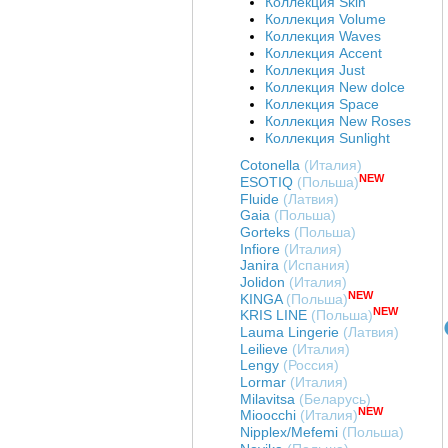
Коллекция Skin
Коллекция Volume
Коллекция Waves
Коллекция Accent
Коллекция Just
Коллекция New dolce
Коллекция Space
Коллекция New Roses
Коллекция Sunlight
Cotonella
(Италия)
NEW
ESOTIQ
(Польша)
Fluide
(Латвия)
Gaia
(Польша)
Gorteks
(Польша)
Infiore
(Италия)
Janira
(Испания)
Jolidon
(Италия)
NEW
KINGA
(Польша)
NEW
KRIS LINE
(Польша)
Lauma Lingerie
(Латвия)
Leilieve
(Италия)
Lengy
(Россия)
Art. Т67146-01
Art. Б80146-01
Art. Б89146-01
Lormar
(Италия)
Трусы-стринг
Бюстгальтер "мягкая
Бюстгальтер на
Milavitsa
(Беларусь)
NEW
ADVANCED
чашка" ADVANCED
поролоне ADVANCED
Mioocchi
(Италия)
COQUETTE REVUE
COQUETTE REV
COQUETTE REVUE
Nipplex/Mefemi
(Польша)
Цена
:
войти
Цена
:
войти
Цена
:
войти