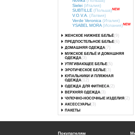
Novika
(Польша)
Т67146-01
Б89146-01
Sielei
(Италия)
NEW
SUBTILLE
(Польша)
V.O.V.A.
(Латвия)
Verde Veronica
(Италия)
NEW
YSABEL MORA
(Испания)
(9)
ЖЕНСКОЕ НИЖНЕЕ БЕЛЬЁ
(6)
ПРЕДПОСТЕЛЬНОЕ БЕЛЬЕ
(7)
ДОМАШНЯЯ ОДЕЖДА
МУЖСКОЕ БЕЛЬЁ И ДОМАШНЯЯ
(3)
ОДЕЖДА
(5)
УТЯГИВАЮЩЕЕ БЕЛЬЕ
(3)
ЭРОТИЧЕСКОЕ БЕЛЬЕ
КУПАЛЬНИКИ И ПЛЯЖНАЯ
(12)
ОДЕЖДА
(2)
ОДЕЖДА ДЛЯ ФИТНЕСА
(3)
ВЕРХНЯЯ ОДЕЖДА
(2)
ЧУЛОЧНО-НОСОЧНЫЕ ИЗДЕЛИЯ
(3)
АКСЕССУАРЫ
ПАКЕТЫ
Покупателям
М