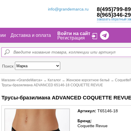
8(495)799-89
info@grandemarca.ru
8(965)346-29
заказать обратный зв
Войти на сайт
нии
Доставка и оплата
Регистрация
Поиск
Магазин «GrandeMarca»
→
Каталог
→
Женское корсетное бельё
→
Coquette
Трусы-бразилиана ADVANCED 65146-18 COQUETTE REVUE
Трусы-бразилиана ADVANCED COQUETTE REVUE 
Артикул:
Т65146-18
Бренд:
Coquette Revue