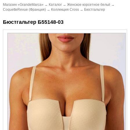
Магазин «GrandeMarca»
→
Каталог
→
Женское корсетное бельё
→
CoquetteRevue (Франция)
→
Коллекция Cross
→
Бюстгальтер
Бюстгальтер Б55148-03