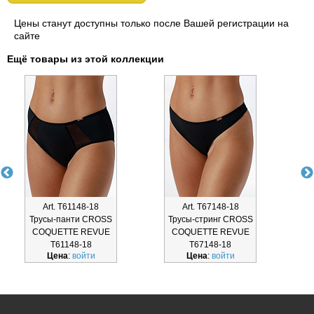
Цены станут доступны только после Вашей регистрации на
сайте
Ещё товары из этой коллекции
Art. Т61148-18
Art. Т67148-18
Трусы-панти CROSS
Трусы-стринг CROSS
Б
COQUETTE REVUE
COQUETTE REVUE
Т61148-18
Т67148-18
Цена
:
войти
Цена
:
войти