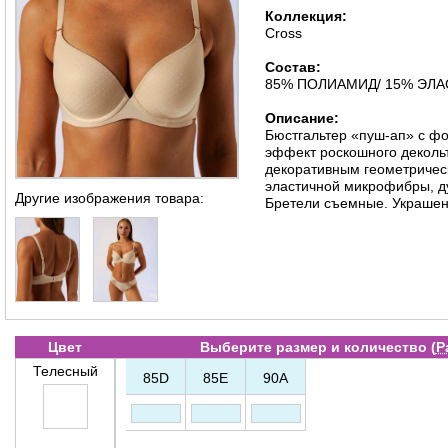
Коллекция:
Cross
Состав:
85% ПОЛИАМИД/ 15% ЭЛ
Описание:
Бюстгальтер «пуш-ап» c ф
эффект роскошного декольт
декоративным геометричес
эластичной микрофибры, ду
Другие изображения товара:
Бретели съемные. Украше
Цвет
Выберите размер и количество (
Р
Телесный
85D
85E
90A