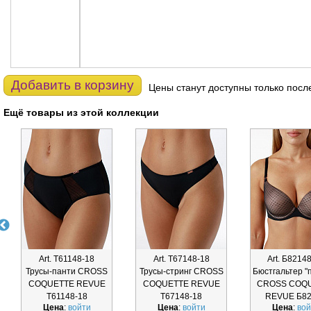
Добавить в корзину
Цены станут доступны только посл
Ещё товары из этой коллекции
Art. Т61148-18
Art. Т67148-18
Art. Б8214
Трусы-панти CROSS
Трусы-стринг CROSS
Бюстгальтер "
COQUETTE REVUE
COQUETTE REVUE
CROSS COQ
Т61148-18
Т67148-18
REVUE Б82
Цена
:
войти
Цена
:
войти
Цена
:
вой