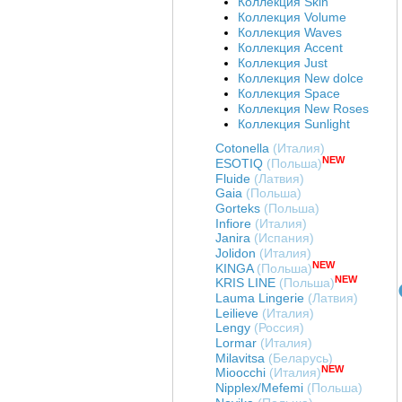
Коллекция Skin
Коллекция Volume
Коллекция Waves
Коллекция Accent
Коллекция Just
Коллекция New dolce
Коллекция Space
Коллекция New Roses
Коллекция Sunlight
Cotonella
(Италия)
NEW
ESOTIQ
(Польша)
Fluide
(Латвия)
Gaia
(Польша)
Gorteks
(Польша)
Infiore
(Италия)
Janira
(Испания)
Jolidon
(Италия)
NEW
KINGA
(Польша)
NEW
KRIS LINE
(Польша)
Lauma Lingerie
(Латвия)
Leilieve
(Италия)
Lengy
(Россия)
Art. Т67148-03
Art. Б55148-03
Art. Б84148-03
Lormar
(Италия)
русы-стринг CROSS
Бюстгальтер Б55148-
Бюстгальтер с
Milavitsa
(Беларусь)
COQUETTE REVUE
03
формов. чашками
NEW
Mioocchi
(Италия)
Т67148-03
"СПЕЙСЕР" CROSS
Nipplex/Mefemi
(Польша)
Цена
:
войти
Цена
:
войти
Цена
:
войти
CO