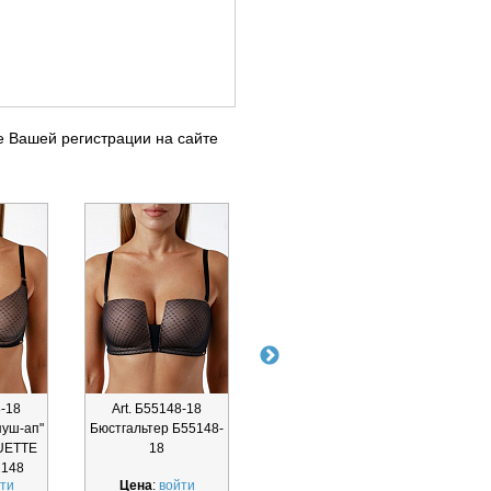
е Вашей регистрации на сайте
8-18
Art. Б55148-18
Art. Т61148-01
Ar
пуш-ап"
Бюстгальтер Б55148-
Трусы-панти CROSS
Трус
UETTE
18
COQUETTE REVUE
CRO
148
Т61148-01
REV
ти
Цена
:
войти
Цена
:
войти
Ц