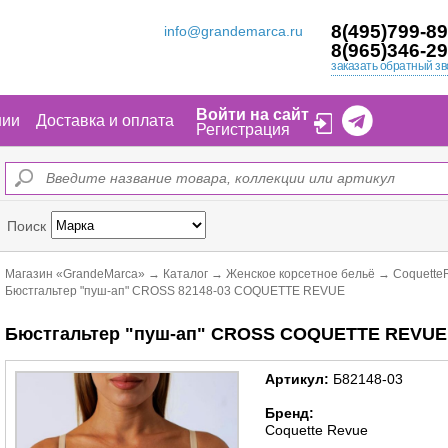
8(495)799-89
info@grandemarca.ru
8(965)346-29
заказать обратный зв
Войти на сайт
нии
Доставка и оплата
Регистрация
Поиск
Магазин «GrandeMarca»
→
Каталог
→
Женское корсетное бельё
→
Coquette
Бюстгальтер "пуш-ап" CROSS 82148-03 COQUETTE REVUE
Бюстгальтер "пуш-ап" CROSS COQUETTE REVUE 
Артикул:
Б82148-03
Бренд:
Coquette Revue