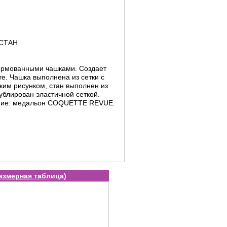
АСТАН
ормованными чашками. Создает
е. Чашка выполнена из сетки с
ким рисунком, стан выполнен из
блирован эластичной сеткой.
ние: медальон COQUETTE REVUE.
азмерная таблица
)