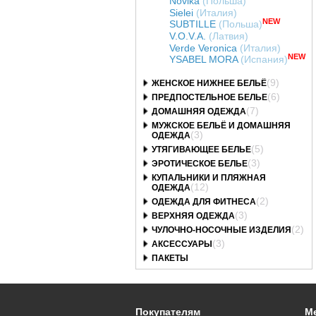
Novika
(Польша)
Sielei
(Италия)
NEW
SUBTILLE
(Польша)
V.O.V.A.
(Латвия)
Verde Veronica
(Италия)
NEW
YSABEL MORA
(Испания)
(9)
ЖЕНСКОЕ НИЖНЕЕ БЕЛЬЁ
(6)
ПРЕДПОСТЕЛЬНОЕ БЕЛЬЕ
(7)
ДОМАШНЯЯ ОДЕЖДА
МУЖСКОЕ БЕЛЬЁ И ДОМАШНЯЯ
(3)
ОДЕЖДА
(5)
УТЯГИВАЮЩЕЕ БЕЛЬЕ
(3)
ЭРОТИЧЕСКОЕ БЕЛЬЕ
КУПАЛЬНИКИ И ПЛЯЖНАЯ
(12)
ОДЕЖДА
(2)
ОДЕЖДА ДЛЯ ФИТНЕСА
(3)
ВЕРХНЯЯ ОДЕЖДА
(2)
ЧУЛОЧНО-НОСОЧНЫЕ ИЗДЕЛИЯ
(3)
АКСЕССУАРЫ
ПАКЕТЫ
Покупателям
М