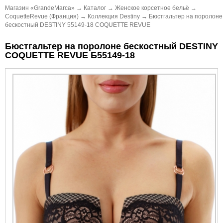
Магазин «GrandeMarca»
→
Каталог
→
Женское корсетное бельё
→
CoquetteRevue (Франция)
→
Коллекция Destiny
→
Бюстгальтер на поролоне
бескостный DESTINY 55149-18 COQUETTE REVUE
Бюстгальтер на поролоне бескостный DESTINY
COQUETTE REVUE Б55149-18