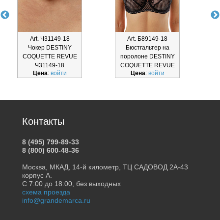
Art. Ч31149-18
Art. Б89149-18
Чокер DESTINY
Бюстгальтер на
COQUETTE REVUE
поролоне DESTINY
D
Ч31149-18
COQUETTE REVUE
Цена
:
войти
Цена
:
войти
Б89149-18
Контакты
8 (495) 799-89-33
8 (800) 600-48-36
Москва, МКАД, 14-й километр, ТЦ САДОВОД 2А-43
корпус А.
С 7:00 до 18:00, без выходных
схема проезда
info@grandemarca.ru