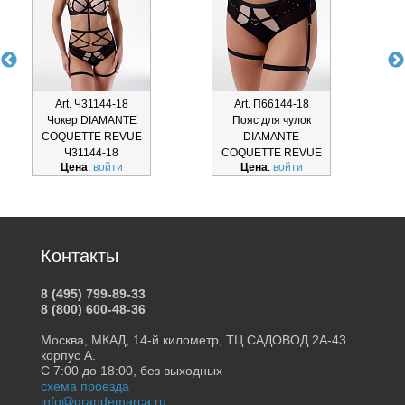
Art. Ч31144-18
Art. П66144-18
Чокер DIAMANTE
Пояс для чулок
Т
COQUETTE REVUE
DIAMANTE
Ч31144-18
COQUETTE REVUE
Цена
:
войти
Цена
:
войти
П66144-18
Контакты
8 (495) 799-89-33
8 (800) 600-48-36
Москва, МКАД, 14-й километр, ТЦ САДОВОД 2А-43
корпус А.
С 7:00 до 18:00, без выходных
схема проезда
info@grandemarca.ru