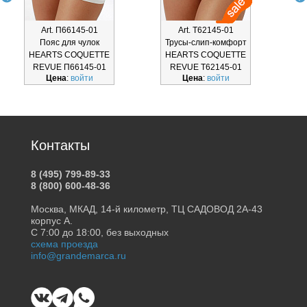
Art. П66145-01
Art. Т62145-01
Пояс для чулок
Трусы-слип-комфорт
Т
HEARTS COQUETTE
HEARTS COQUETTE
REVUE П66145-01
REVUE Т62145-01
Цена
:
войти
Цена
:
войти
Контакты
8 (495) 799-89-33
8 (800) 600-48-36
Москва, МКАД, 14-й километр, ТЦ САДОВОД 2А-43
корпус А.
С 7:00 до 18:00, без выходных
схема проезда
info@grandemarca.ru