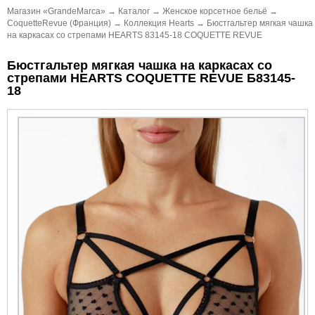
Магазин «GrandeMarca»
→
Каталог
→
Женское корсетное бельё
→
CoquetteRevue (Франция)
→
Коллекция Hearts
→
Бюстгальтер мягкая чашка
на каркасах со стрепами HEARTS 83145-18 COQUETTE REVUE
Бюстгальтер мягкая чашка на каркасах со
стрепами HEARTS COQUETTE REVUE Б83145-
18