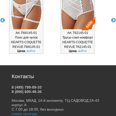
Art. П66145-01
Art. Т62145-01
Пояс для чулок
Трусы-слип-комфорт
Т
HEARTS COQUETTE
HEARTS COQUETTE
REVUE П66145-01
REVUE Т62145-01
Цена
:
войти
Цена
:
войти
Контакты
8 (495) 799-89-33
8 (800) 600-48-36
Москва, МКАД, 14-й километр, ТЦ САДОВОД 2А-43
корпус А.
С 7:00 до 18:00, без выходных
схема проезда