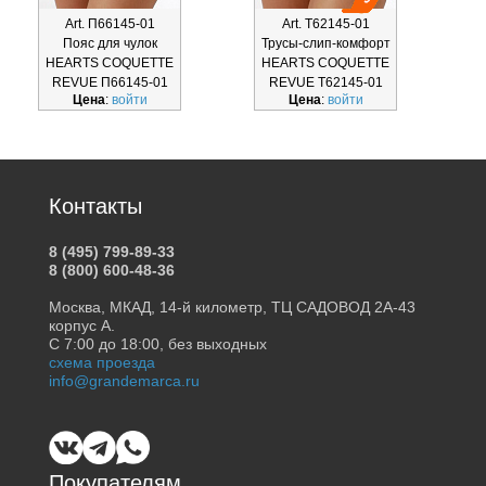
Art. П66145-01
Art. Т62145-01
Пояс для чулок
Трусы-слип-комфорт
Т
HEARTS COQUETTE
HEARTS COQUETTE
REVUE П66145-01
REVUE Т62145-01
Цена
:
войти
Цена
:
войти
Контакты
8 (495) 799-89-33
8 (800) 600-48-36
Москва, МКАД, 14-й километр, ТЦ САДОВОД 2А-43
корпус А.
С 7:00 до 18:00, без выходных
схема проезда
info@grandemarca.ru
Покупателям