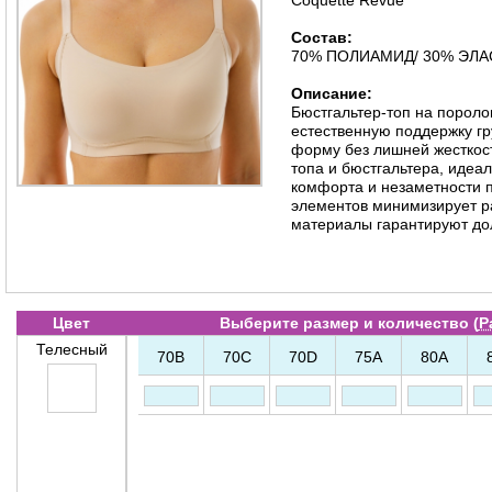
Coquette Revue
Состав:
70% ПОЛИАМИД/ 30% ЭЛ
Описание:
Бюстгальтер-топ на пороло
естественную поддержку гр
форму без лишней жесткос
топа и бюстгальтера, идеа
комфорта и незаметности п
элементов минимизирует р
материалы гарантируют до
Цвет
Выберите размер и количество (
Р
Телесный
70B
70C
70D
75A
80A