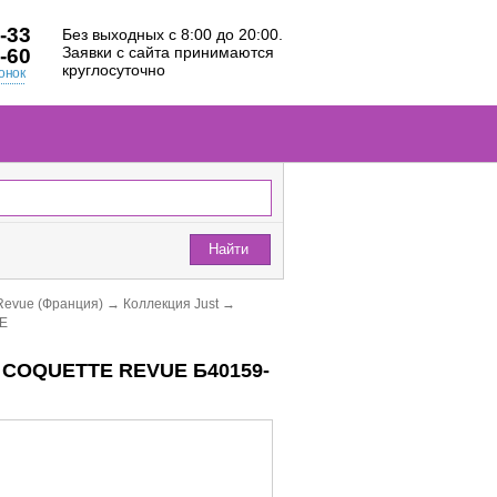
-33
Без выходных с 8:00 до 20:00.
Заявки с сайта принимаются
-60
круглосуточно
онок
Найти
Revue (Франция)
→
Коллекция Just
→
UE
ST COQUETTE REVUE Б40159-