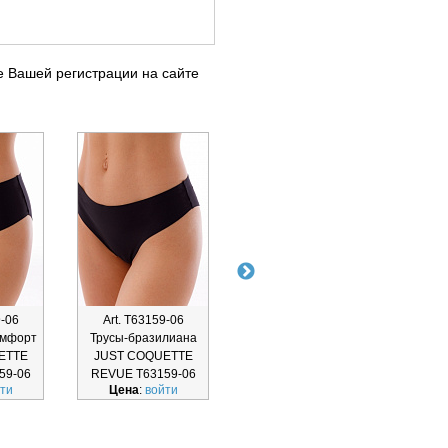
е Вашей регистрации на сайте
9-06
Art. Т63159-06
Art. Т65159-06
Ar
омфорт
Трусы-бразилиана
Трусы-слип JUST
Бюс
ETTE
JUST COQUETTE
COQUETTE REVUE
п
59-06
REVUE Т63159-06
Т65159-06
встро
ти
Цена
:
войти
Цена
:
войти
Ц
JU