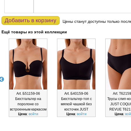
Добавить в корзину
Цены станут доступны только посл
Ещё товары из этой коллекции
Art. Б51159-06
Art. Б40159-06
Art. Т6215
Бюстгальтер на
Бюстгальтер-топ с
Трусы слип-к
поролоне со
мягкой чашкой без
JUST COQU
встроенным каркасом
косточек JUST
REVUE Т621
Цена
:
войти
Цена
:
войти
Цена
:
вой
JUST COQUET
COQUETTE