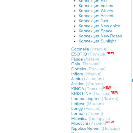
Коллекция Skin
Коллекция Volume
Коллекция Waves
Коллекция Accent
Коллекция Just
Коллекция New dolce
Коллекция Space
Коллекция New Roses
Коллекция Sunlight
Cotonella
(Италия)
NEW
ESOTIQ
(Польша)
Fluide
(Латвия)
Gaia
(Польша)
Gorteks
(Польша)
Infiore
(Италия)
Janira
(Испания)
Jolidon
(Италия)
NEW
KINGA
(Польша)
NEW
KRIS LINE
(Польша)
Art. Б51159-03
Art. Т65159-03
Art. Т63159-03
Lauma Lingerie
(Латвия)
Бюстгальтер на
Трусы-слип JUST
Трусы-бразилиана
Leilieve
(Италия)
поролоне со
COQUETTE REVUE
JUST COQUETTE
Lengy
(Россия)
троенным каркасом
Т65159-03
REVUE Т63159-03
Lormar
(Италия)
Цена
:
войти
Цена
:
войти
Цена
:
войти
JUST COQUET
Milavitsa
(Беларусь)
NEW
Mioocchi
(Италия)
Nipplex/Mefemi
(Польша)