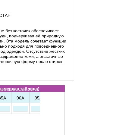
АСТАН
не без косточек обеспечивает
уди, подчеркивая её природную
ти. Эта модель сочетает функции
льно подходя для повседневного
од одеждой. Отсутствие жестких
аздражение кожи, а эластичные
лговечную форму после стирок.
азмерная таблица
)
85A
90A
95A