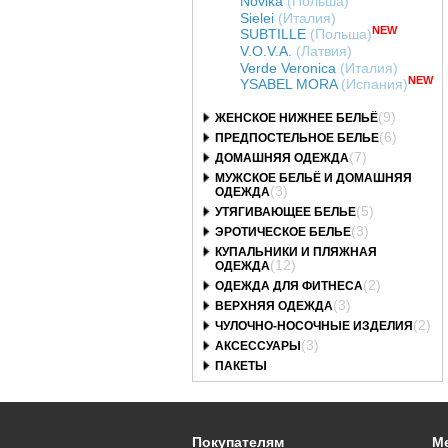
Novika
(Польша)
Sielei
(Италия)
NEW
SUBTILLE
(Польша)
V.O.V.A.
(Латвия)
Verde Veronica
(Италия)
NEW
YSABEL MORA
(Испания)
(9)
ЖЕНСКОЕ НИЖНЕЕ БЕЛЬЁ
(6)
ПРЕДПОСТЕЛЬНОЕ БЕЛЬЕ
(7)
ДОМАШНЯЯ ОДЕЖДА
МУЖСКОЕ БЕЛЬЁ И ДОМАШНЯЯ
(3)
ОДЕЖДА
(5)
УТЯГИВАЮЩЕЕ БЕЛЬЕ
(3)
ЭРОТИЧЕСКОЕ БЕЛЬЕ
КУПАЛЬНИКИ И ПЛЯЖНАЯ
(12)
ОДЕЖДА
(2)
ОДЕЖДА ДЛЯ ФИТНЕСА
(3)
ВЕРХНЯЯ ОДЕЖДА
(2)
ЧУЛОЧНО-НОСОЧНЫЕ ИЗДЕЛИЯ
(3)
АКСЕССУАРЫ
ПАКЕТЫ
Покупателям
М