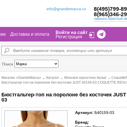
8(495)799-89
info@grandemarca.ru
8(965)346-29
заказать обратный зв
Войти на сайт
нии
Доставка и оплата
Регистрация
Поиск
Магазин «GrandeMarca»
→
Каталог
→
Женское корсетное бельё
→
Coquette
Бюстгальтер-топ на поролоне без косточек JUST 40159-03 COQUETTE REV
Бюстгальтер-топ на поролоне без косточек JU
03
Артикул:
Б40159-03
Бренд: