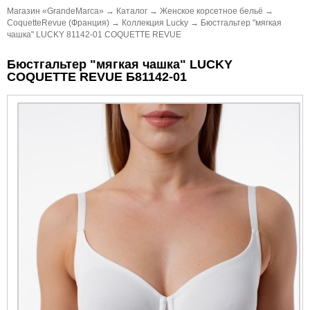
Магазин «GrandeMarca»
→
Каталог
→
Женское корсетное бельё
→
CoquetteRevue (Франция)
→
Коллекция Lucky
→
Бюстгальтер "мягкая
чашка" LUCKY 81142-01 COQUETTE REVUE
Бюстгальтер "мягкая чашка" LUCKY
COQUETTE REVUE Б81142-01