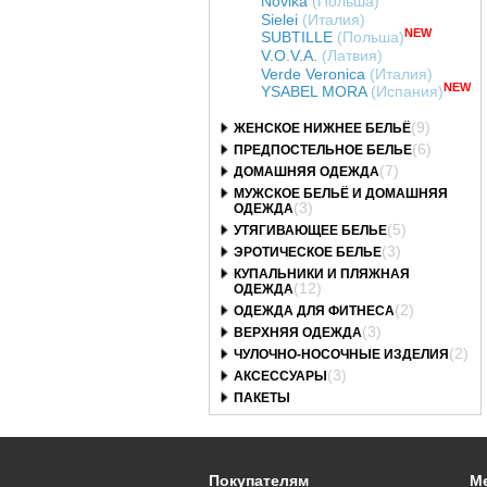
Novika
(Польша)
Sielei
(Италия)
NEW
SUBTILLE
(Польша)
V.O.V.A.
(Латвия)
Verde Veronica
(Италия)
NEW
YSABEL MORA
(Испания)
(9)
ЖЕНСКОЕ НИЖНЕЕ БЕЛЬЁ
(6)
ПРЕДПОСТЕЛЬНОЕ БЕЛЬЕ
(7)
ДОМАШНЯЯ ОДЕЖДА
МУЖСКОЕ БЕЛЬЁ И ДОМАШНЯЯ
(3)
ОДЕЖДА
(5)
УТЯГИВАЮЩЕЕ БЕЛЬЕ
(3)
ЭРОТИЧЕСКОЕ БЕЛЬЕ
КУПАЛЬНИКИ И ПЛЯЖНАЯ
(12)
ОДЕЖДА
(2)
ОДЕЖДА ДЛЯ ФИТНЕСА
(3)
ВЕРХНЯЯ ОДЕЖДА
(2)
ЧУЛОЧНО-НОСОЧНЫЕ ИЗДЕЛИЯ
(3)
АКСЕССУАРЫ
ПАКЕТЫ
Покупателям
М