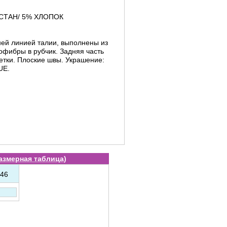
СТАН/ 5% ХЛОПОК
ней линией талии, выполнены из
офибры в рубчик. Задняя часть
етки. Плоские швы. Украшение:
UE.
азмерная таблица
)
46