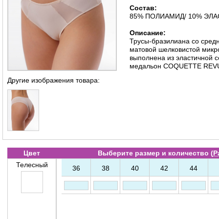
Состав:
85% ПОЛИАМИД/ 10% ЭЛА
Описание:
Трусы-бразилиана со сред
матовой шелковистой микр
выполнена из эластичной с
медальон COQUETTE REV
Другие изображения товара:
Цвет
Выберите размер и количество (
Р
Телесный
36
38
40
42
44