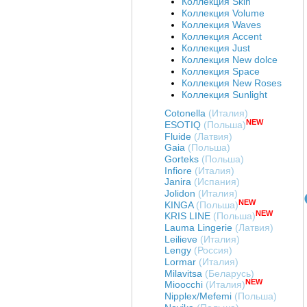
Коллекция Skin
Коллекция Volume
Коллекция Waves
Коллекция Accent
Коллекция Just
Коллекция New dolce
Коллекция Space
Коллекция New Roses
Коллекция Sunlight
Cotonella
(Италия)
NEW
ESOTIQ
(Польша)
Fluide
(Латвия)
Gaia
(Польша)
Gorteks
(Польша)
Infiore
(Италия)
Janira
(Испания)
Jolidon
(Италия)
NEW
KINGA
(Польша)
NEW
KRIS LINE
(Польша)
Lauma Lingerie
(Латвия)
Art. Б54142-18
Art. Б55142-18
Art. Б82142-18
Leilieve
(Италия)
Бюстгальтер на
Бюстгальтер без
Бюстгальтер "пуш-ап"
Lengy
(Россия)
поролоне LUCKY
каркасов LUCKY
LUCKY COQUETTE
Lormar
(Италия)
COQUETTE REVUE
COQUETTE REVUE
REVUE Б82142
Milavitsa
(Беларусь)
Цена
:
войти
Цена
:
войти
Цена
:
войти
Б54142-18
Б55142-18
NEW
Mioocchi
(Италия)
Nipplex/Mefemi
(Польша)