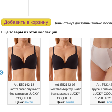
Добавить в корзину
Цены станут доступны только посл
Ещё товары из этой коллекции
Art. Б52142-18
Art. Б52142-03
Art. Т6214
Бюстгальтер "пуш-ап"
Бюстгальтер "пуш-ап"
Трусы слип-к
без каркасов LUCKY
без каркасов LUCKY
LUCKY COQ
COQUETTE
COQUETTE
REVUE Т621
Цена
:
войти
Цена
:
войти
Цена
:
вой