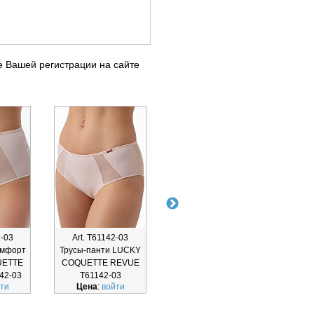
е Вашей регистрации на сайте
2-03
Art. Т61142-03
Art. Т67142-03
Ar
омфорт
Трусы-панти LUCKY
Трусы-стринг LUCKY
Бюс
UETTE
COQUETTE REVUE
COQUETTE REVUE
пор
42-03
Т61142-03
Т67142-03
COQ
ти
Цена
:
войти
Цена
:
войти
Ц