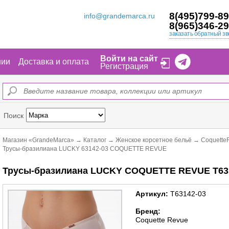
8(495)799-89
info@grandemarca.ru
8(965)346-29
заказать обратный зв
Войти на сайт
нии
Доставка и оплата
Регистрация
Поиск
Магазин «GrandeMarca»
→
Каталог
→
Женское корсетное бельё
→
Coquette
Трусы-бразилиана LUCKY 63142-03 COQUETTE REVUE
Трусы-бразилиана LUCKY COQUETTE REVUE Т63
Артикул:
Т63142-03
Бренд:
Coquette Revue