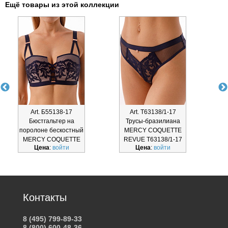
Ещё товары из этой коллекции
Art. Б55138-17
Art. Т63138/1-17
Бюстгальтер на
Трусы-бразилиана
поролоне бескостный
MERCY COQUETTE
MERCY COQUETTE
REVUE Т63138/1-17
Цена
:
войти
Цена
:
войти
REVUE Б5
Контакты
8 (495) 799-89-33
8 (800) 600-48-36