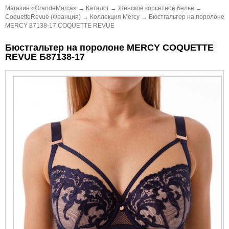
Магазин «GrandeMarca»
→
Каталог
→
Женское корсетное бельё
→
CoquetteRevue (Франция)
→
Коллекция Mercy
→
Бюстгальтер на поролоне
MERCY 87138-17 COQUETTE REVUE
Бюстгальтер на поролоне MERCY COQUETTE
REVUE Б87138-17