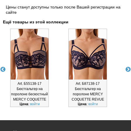
Цены станут доступны только после Вашей регистрации на
сайте
Ещё товары из этой коллекции
Art. Б55138-17
Art. Б87138-17
Бюстгальтер на
Бюстгальтер на
поролоне бескостный
поролоне MERCY
MERCY COQUETTE
COQUETTE REVUE
Цена
:
войти
Цена
:
войти
REVUE Б5
Б87138-17