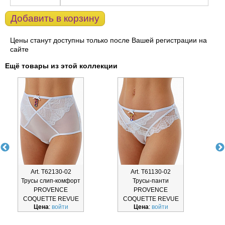
Добавить в корзину
Цены станут доступны только после Вашей регистрации на
сайте
Ещё товары из этой коллекции
Art. Т62130-02
Art. Т61130-02
Трусы слип-комфорт
Трусы-панти
PROVENCE
PROVENCE
COQUETTE REVUE
COQUETTE REVUE
Цена
:
войти
Цена
:
войти
Т62130-02
Т61130-02