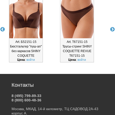
Art. Б52151-15
Art. Т67151-15
Бюстгальтер "пуш-ап"
Трусы-стринг SHINY
без каркасов SHINY
COQUETTE REVUE
COQUETTE
Т67151-15
Цена
:
войти
Цена
:
войти
Контакты
8 (495) 799-89-33
8 (800) 600-48-36
Москва, МКАД, 14-й километр, ТЦ САДОВОД 2А-43
корпус А.