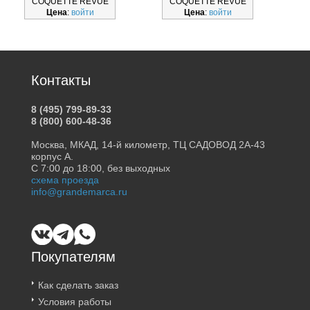
COQUETTE REVUE
COQUETTE REVUE
Цена
:
войти
Цена
:
войти
Б53119-0
Б53119-0
Контакты
8 (495) 799-89-33
8 (800) 600-48-36
Москва, МКАД, 14-й километр, ТЦ САДОВОД 2А-43
корпус А.
С 7:00 до 18:00, без выходных
схема проезда
info@grandemarca.ru
Покупателям
Как сделать заказ
Условия работы