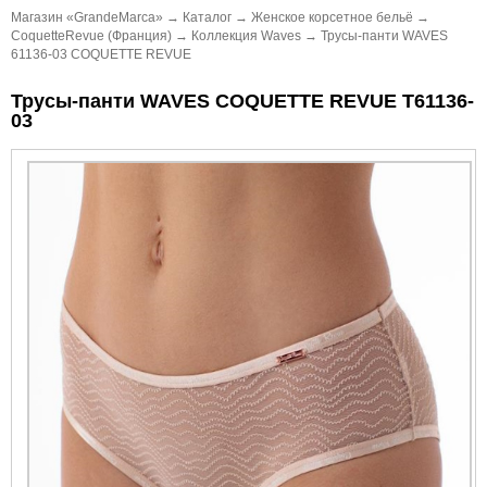
Магазин «GrandeMarca»
→
Каталог
→
Женское корсетное бельё
→
CoquetteRevue (Франция)
→
Коллекция Waves
→
Трусы-панти WAVES
61136-03 COQUETTE REVUE
Трусы-панти WAVES COQUETTE REVUE Т61136-
03