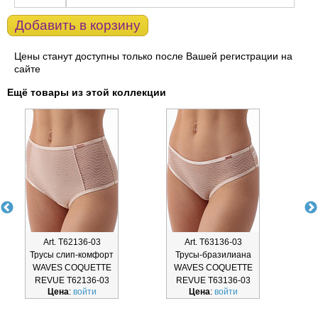
Добавить в корзину
Цены станут доступны только после Вашей регистрации на
сайте
Ещё товары из этой коллекции
Art. Т62136-03
Art. Т63136-03
Трусы слип-комфорт
Трусы-бразилиана
Т
WAVES COQUETTE
WAVES COQUETTE
REVUE Т62136-03
REVUE Т63136-03
Цена
:
войти
Цена
:
войти