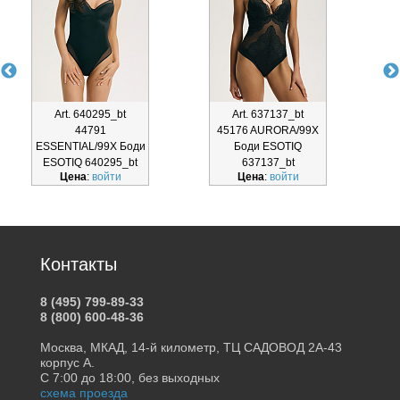
Art. 640295_bt
Art. 637137_bt
44791
45176 AURORA/99X
ESSENTIAL/99X Боди
Боди ESOTIQ
ESOTIQ 640295_bt
637137_bt
Цена
:
войти
Цена
:
войти
Контакты
8 (495) 799-89-33
8 (800) 600-48-36
Москва, МКАД, 14-й километр, ТЦ САДОВОД 2А-43
корпус А.
С 7:00 до 18:00, без выходных
схема проезда