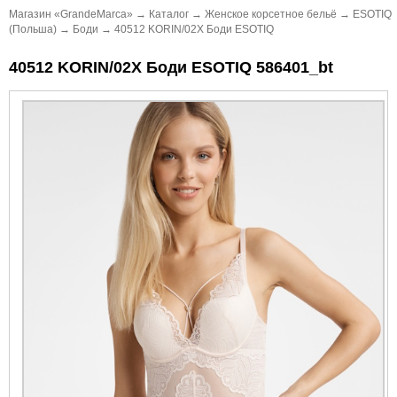
Магазин «GrandeMarca»
→
Каталог
→
Женское корсетное бельё
→
ESOTIQ
(Польша)
→
Боди
→
40512 KORIN/02X Боди ESOTIQ
40512 KORIN/02X Боди ESOTIQ 586401_bt