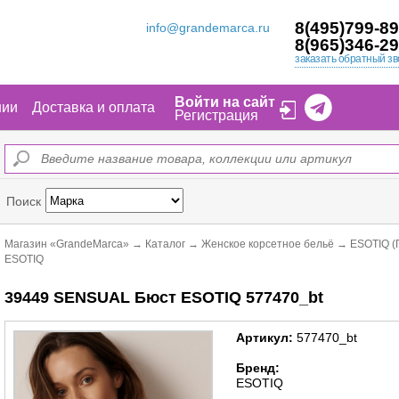
8(495)799-89
info@grandemarca.ru
8(965)346-29
заказать обратный зв
Войти на сайт
нии
Доставка и оплата
Регистрация
Поиск
Магазин «GrandeMarca»
→
Каталог
→
Женское корсетное бельё
→
ESOTIQ (
ESOTIQ
39449 SENSUAL Бюст ESOTIQ 577470_bt
Артикул:
577470_bt
Бренд:
ESOTIQ