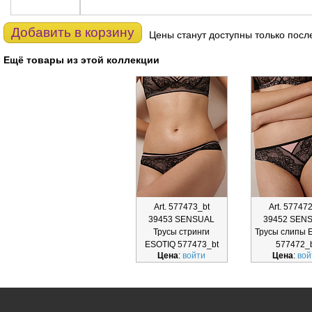
Добавить в корзину
Цены станут доступны только посл
Ещё товары из этой коллекции
Art. 577473_bt
Art. 57747
39453 SENSUAL
39452 SEN
Трусы стринги
Трусы слипы 
ESOTIQ 577473_bt
577472_
Цена
:
войти
Цена
:
вой