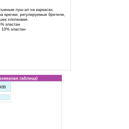
съмным пуш-ап на каркасах.
на крючки, регулируемые бретели,
шек хлопковая.
6% эластан
 10% эластан
азмерная таблица
)
80B