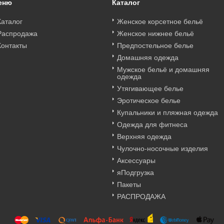
еню
Каталог
Каталог
Женское корсетное бельё
Распродажа
Женское нижнее бельё
Контакты
Предпостельное белье
Домашняя одежда
Мужское бельё и домашняя
одежда
Утягивающее белье
Эротическое белье
Купальники и пляжная одежда
Одежда для фитнеса
Верхняя одежда
Чулочно-носочные изделия
Аксессуары
яПодгрузка
Пакеты
РАСПРОДАЖА