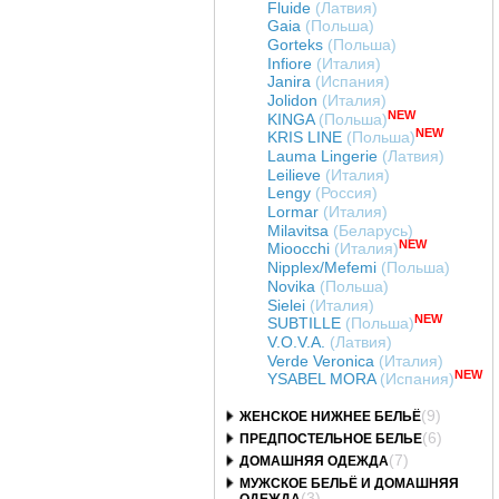
Fluide
(Латвия)
Gaia
(Польша)
Gorteks
(Польша)
Infiore
(Италия)
Janira
(Испания)
Jolidon
(Италия)
NEW
KINGA
(Польша)
NEW
KRIS LINE
(Польша)
Lauma Lingerie
(Латвия)
Leilieve
(Италия)
Lengy
(Россия)
Lormar
(Италия)
Milavitsa
(Беларусь)
NEW
Mioocchi
(Италия)
Nipplex/Mefemi
(Польша)
Novika
(Польша)
Sielei
(Италия)
NEW
SUBTILLE
(Польша)
V.O.V.A.
(Латвия)
Verde Veronica
(Италия)
NEW
YSABEL MORA
(Испания)
(9)
ЖЕНСКОЕ НИЖНЕЕ БЕЛЬЁ
(6)
ПРЕДПОСТЕЛЬНОЕ БЕЛЬЕ
(7)
ДОМАШНЯЯ ОДЕЖДА
МУЖСКОЕ БЕЛЬЁ И ДОМАШНЯЯ
(3)