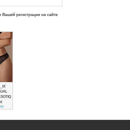
е Вашей регистрации на сайте
2_bt
SUAL
ESOTIQ
bt
ти