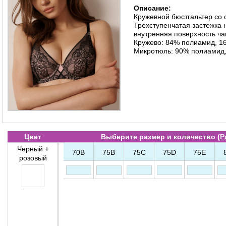
Описание:
Кружевной бюстгальтер со 
Трехступенчатая застежка 
внутренняя поверхность ча
Кружево: 84% полиамид, 1
Микротюль: 90% полиамид,
Цвет
Выберите размер и количество (
Р
Черный +
70B
75B
75C
75D
75E
розовый