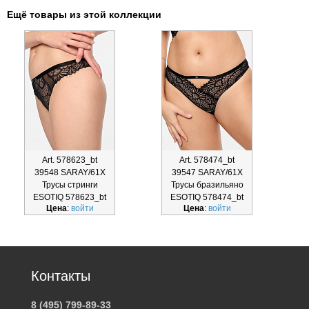
Ещё товары из этой коллекции
Art. 578623_bt
Art. 578474_bt
39548 SARAY/61X
39547 SARAY/61X
Трусы стринги
Трусы бразильяно
ESOTIQ 578623_bt
ESOTIQ 578474_bt
Цена
:
войти
Цена
:
войти
Контакты
8 (495) 799-89-33