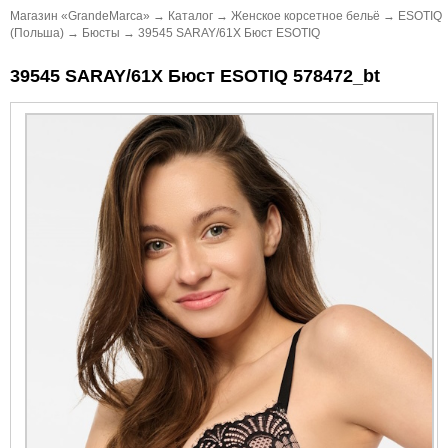
Магазин «GrandeMarca»
→
Каталог
→
Женское корсетное бельё
→
ESOTIQ
(Польша)
→
Бюсты
→
39545 SARAY/61X Бюст ESOTIQ
39545 SARAY/61X Бюст ESOTIQ 578472_bt